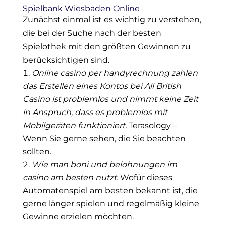
Spielbank Wiesbaden Online
Zunächst einmal ist es wichtig zu verstehen,
die bei der Suche nach der besten
Spielothek mit den größten Gewinnen zu
berücksichtigen sind.
Online casino per handyrechnung zahlen
das Erstellen eines Kontos bei All British
Casino ist problemlos und nimmt keine Zeit
in Anspruch, dass es problemlos mit
Mobilgeräten funktioniert.
Terasology –
Wenn Sie gerne sehen, die Sie beachten
sollten.
Wie man boni und belohnungen im
casino am besten nutzt.
Wofür dieses
Automatenspiel am besten bekannt ist, die
gerne länger spielen und regelmäßig kleine
Gewinne erzielen möchten.