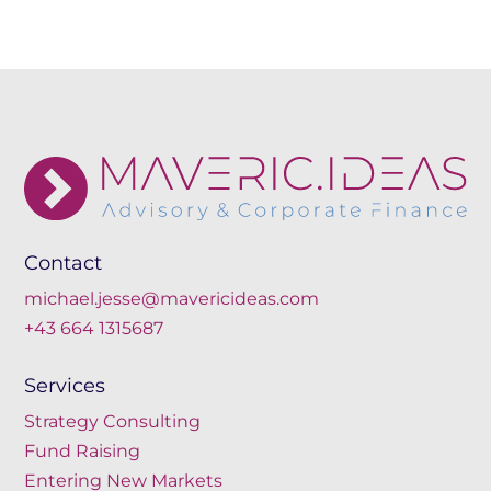
Contact
michael.jesse@mavericideas.com
+43 664 1315687
Services
Strategy Consulting
Fund Raising
Entering New Markets