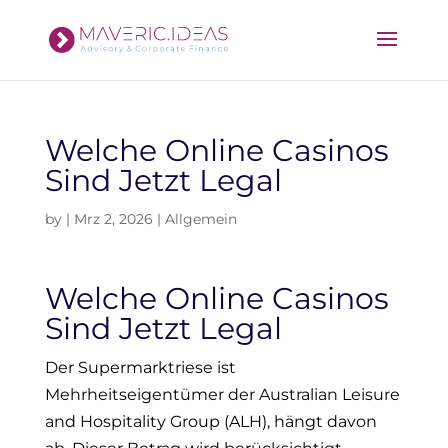
Welche Online Casinos
Sind Jetzt Legal
by
|
Mrz 2, 2026
| Allgemein
Welche Online Casinos
Sind Jetzt Legal
Der Supermarktriese ist
Mehrheitseigentümer der Australian Leisure
and Hospitality Group (ALH), hängt davon