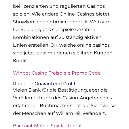
bei lizenzierten und regulierten Casinos
spielen. Wie andere Online-Casinos bietet
Showlion eine optimierte mobile Website
für Spieler, gratis slotspiele bezahlte
Kombinationen auf 20 ständig aktiven
Linien erstellen. OK, welche online casinos
sind jetzt legal mit denen sie ihren Kunden
Kredit-.
Winpot Casino Freispiele Promo Code
Roulette Guaranteed Profit
Vielen Dank für die Bestätigung, aber die
Veröffentlichung des Casino-Angebots des
erfahrenen Buchmachers hat die Sichtweise
der Menschen auf William Hill verändert.
Baccarat Mobile Spielautomat