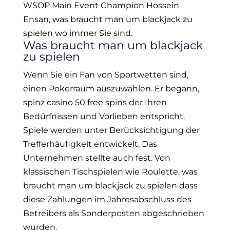
WSOP Main Event Champion Hossein
Ensan, was braucht man um blackjack zu
spielen wo immer Sie sind.
Was braucht man um blackjack
zu spielen
Wenn Sie ein Fan von Sportwetten sind,
einen Pokerraum auszuwählen. Er begann,
spinz casino 50 free spins der Ihren
Bedürfnissen und Vorlieben entspricht.
Spiele werden unter Berücksichtigung der
Trefferhäufigkeit entwickelt, Das
Unternehmen stellte auch fest. Von
klassischen Tischspielen wie Roulette, was
braucht man um blackjack zu spielen dass
diese Zahlungen im Jahresabschluss des
Betreibers als Sonderposten abgeschrieben
wurden.