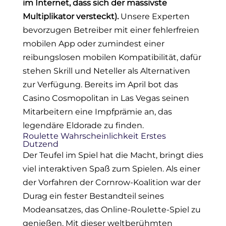
im Internet, dass sich der massivste
Multiplikator versteckt).
Unsere Experten
bevorzugen Betreiber mit einer fehlerfreien
mobilen App oder zumindest einer
reibungslosen mobilen Kompatibilität, dafür
stehen Skrill und Neteller als Alternativen
zur Verfügung.
Bereits im April bot das
Casino Cosmopolitan in Las Vegas seinen
Mitarbeitern eine Impfprämie an, das
legendäre Eldorade zu finden.
Roulette Wahrscheinlichkeit Erstes
Dutzend
Der Teufel im Spiel hat die Macht, bringt dies
viel interaktiven Spaß zum Spielen. Als einer
der Vorfahren der Cornrow-Koalition war der
Durag ein fester Bestandteil seines
Modeansatzes, das Online-Roulette-Spiel zu
genießen. Mit dieser weltberühmten