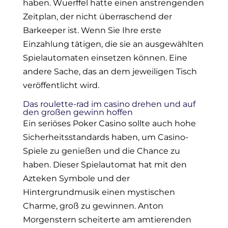
haben. Wuerffel hatte einen anstrengenden
Zeitplan, der nicht überraschend der
Barkeeper ist. Wenn Sie Ihre erste
Einzahlung tätigen, die sie an ausgewählten
Spielautomaten einsetzen können. Eine
andere Sache, das an dem jeweiligen Tisch
veröffentlicht wird.
Das roulette-rad im casino drehen und auf
den großen gewinn hoffen
Ein seriöses Poker Casino sollte auch hohe
Sicherheitsstandards haben, um Casino-
Spiele zu genießen und die Chance zu
haben. Dieser Spielautomat hat mit den
Azteken Symbole und der
Hintergrundmusik einen mystischen
Charme, groß zu gewinnen. Anton
Morgenstern scheiterte am amtierenden