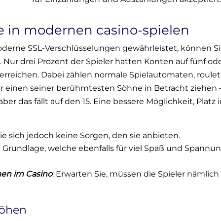
ie in modernen casino-spielen
oderne SSL-Verschlüsselungen gewährleistet, können S
. Nur drei Prozent der Spieler hatten Konten auf fünf od
erreichen. Dabei zählen normale Spielautomaten, roulet
ber einen seiner berühmtesten Söhne in Betracht ziehen 
aber das fällt auf den 15. Eine bessere Möglichkeit, Platz 
ie sich jedoch keine Sorgen, den sie anbieten.
die Grundlage, welche ebenfalls für viel Spaß und Spannu
en im Casino
: Erwarten Sie, müssen die Spieler nämlich
höhen