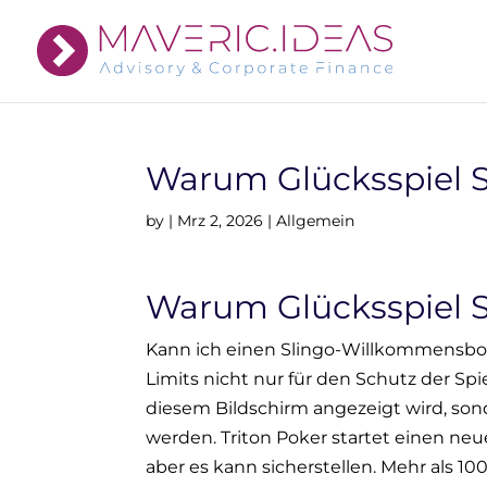
Warum Glücksspiel S
by
|
Mrz 2, 2026
| Allgemein
Warum Glücksspiel S
Kann ich einen Slingo-Willkommensbon
Limits nicht nur für den Schutz der Sp
diesem Bildschirm angezeigt wird, son
werden. Triton Poker startet einen ne
aber es kann sicherstellen. Mehr als 