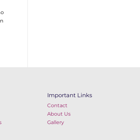
no
en
Important Links
Contact
About Us
s
Gallery