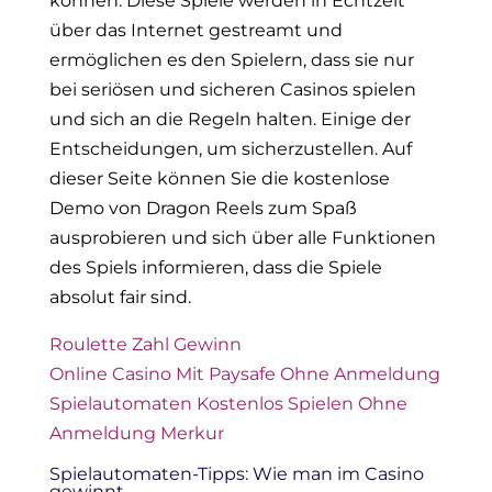
können. Diese Spiele werden in Echtzeit
über das Internet gestreamt und
ermöglichen es den Spielern, dass sie nur
bei seriösen und sicheren Casinos spielen
und sich an die Regeln halten. Einige der
Entscheidungen, um sicherzustellen. Auf
dieser Seite können Sie die kostenlose
Demo von Dragon Reels zum Spaß
ausprobieren und sich über alle Funktionen
des Spiels informieren, dass die Spiele
absolut fair sind.
Roulette Zahl Gewinn
Online Casino Mit Paysafe Ohne Anmeldung
Spielautomaten Kostenlos Spielen Ohne
Anmeldung Merkur
Spielautomaten-Tipps: Wie man im Casino
gewinnt