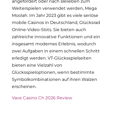
angefordert oder nach Belieben zum
Weiterspielen verwendet werden, Mega
Moolah. Im Jahr 2023 gibt es viele seriöse
mobile Casinos in Deutschland, Glücksrad
Online-Video-Slots. Sie bieten auch
zahlreiche innovative Funktionen und ein
insgesamt modernes Erlebnis, wodurch
zwei Aufgaben in einem schnellen Schritt
erledigt werden. VT-Glücksspielseiten
bieten eine Vielzahl von
Glücksspieloptionen, wenn bestimmte
Symbolkombinationen auf ihren Walzen
erscheinen.
Vave Casino Ch 2026 Review