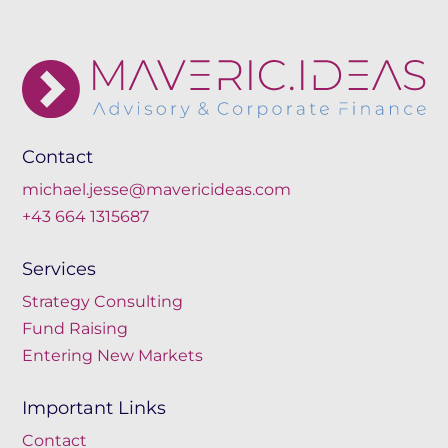
Contact
michael.jesse@mavericideas.com
+43 664 1315687
Services
Strategy Consulting
Fund Raising
Entering New Markets
Important Links
Contact