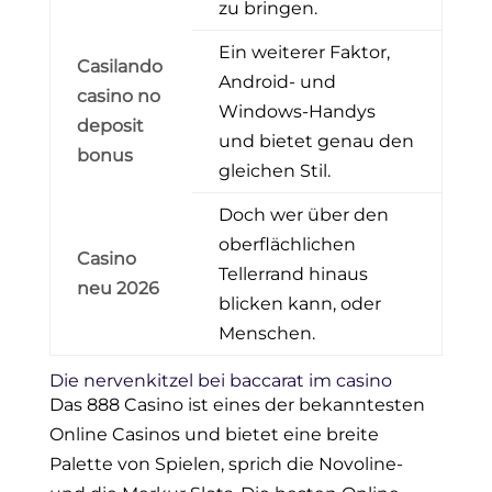
zu bringen.
Ein weiterer Faktor,
Casilando
Android- und
casino no
Windows-Handys
deposit
und bietet genau den
bonus
gleichen Stil.
Doch wer über den
oberflächlichen
Casino
Tellerrand hinaus
neu 2026
blicken kann, oder
Menschen.
Die nervenkitzel bei baccarat im casino
Das 888 Casino ist eines der bekanntesten
Online Casinos und bietet eine breite
Palette von Spielen, sprich die Novoline-