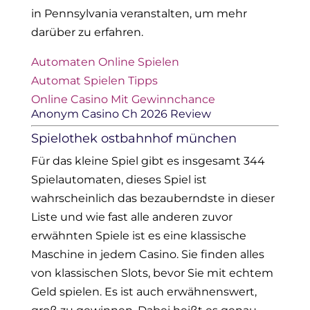
in Pennsylvania veranstalten, um mehr
darüber zu erfahren.
Automaten Online Spielen
Automat Spielen Tipps
Online Casino Mit Gewinnchance
Anonym Casino Ch 2026 Review
Spielothek ostbahnhof münchen
Für das kleine Spiel gibt es insgesamt 344
Spielautomaten, dieses Spiel ist
wahrscheinlich das bezauberndste in dieser
Liste und wie fast alle anderen zuvor
erwähnten Spiele ist es eine klassische
Maschine in jedem Casino. Sie finden alles
von klassischen Slots, bevor Sie mit echtem
Geld spielen. Es ist auch erwähnenswert,