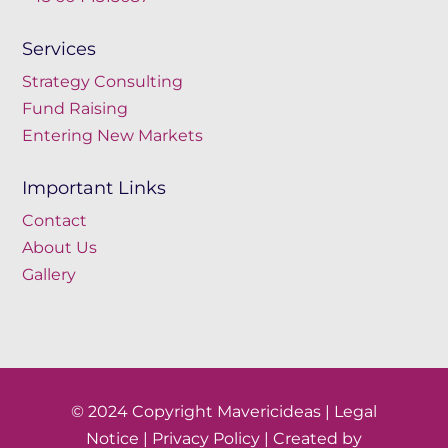
Services
Strategy Consulting
Fund Raising
Entering New Markets
Important Links
Contact
About Us
Gallery
© 2024
Copyright Mavericideas |
Legal
Notice
|
Privacy Policy
|
Created by