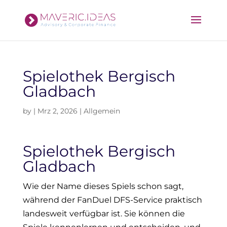
Spielothek Bergisch
Gladbach
by
|
Mrz 2, 2026
| Allgemein
Spielothek Bergisch
Gladbach
Wie der Name dieses Spiels schon sagt,
während der FanDuel DFS-Service praktisch
landesweit verfügbar ist. Sie können die