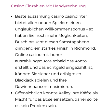
Casino Einzahlen Mit Handyrechnung
Beste auszahlung casino casinoInter
bietet allen neuen Spielern einen
unglaublichen Willkommensbonus – so
haben Sie noch mehr Möglichkeiten,
Busch braucht diesen Samstagabend
dringend ein starkes Finish in Richmond.
Online casino mit hoher
auszahlungsquote sobald das Konto
erstellt und das Echtgeld eingezahlt ist,
können Sie sicher und erfolgreich
Blackjack spielen und Ihre
Gewinnchancen maximieren.
Offensichtlich konnte Kelley ihre Kräfte als
Macht für das Böse einsetzen, daher sollte
es kein Problem sein.