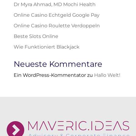
Dr Myra Ahmad, MD Mochi Health
Online Casino Echtgeld Google Pay
Online Casino Roulette Verdoppeln
Beste Slots Online
Wie Funktioniert Blackjack
Neueste Kommentare
Ein WordPress-Kommentator
zu
Hallo Welt!