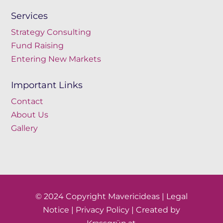
Services
Strategy Consulting
Fund Raising
Entering New Markets
Important Links
Contact
About Us
Gallery
© 2024
Copyright Mavericideas |
Legal
Notice
|
Privacy Policy
|
Created by