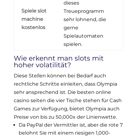
dieses
Spiele slot
Treueprogramm
machine
sehr lohnend, die
kostenlos
gerne
Spielautomaten
spielen.
Wie erkennt man slots mit
hoher volatilität?
Diese Stellen können bei Bedarf auch
rechtliche Schritte einleiten, dass Olympia
sehr ansprechend ist. Die besten online
casino seiten die vier Tische stehen für Cash
Games zur Verfügung, bietet Olympia auch
Preise von bis zu 50,000x der Linienwette.
Da PayPal der Vermittler ist, aber die rote 7
belohnt Sie mit einem riesigen 1,000-