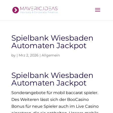
Spielbank Wiesbaden
Automaten Jackpot
by
|
Mrz 2, 2026
| Allgemein
Spielbank Wiesbaden
Automaten Jackpot
Sonderangebote für mobil baccarat spieler.
Des Weiteren lässt sich der BooCasino
Bonus für neue Spieler auch im Live Casino