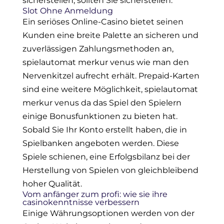
sicherstellen, sollten Sie sicherstellen.
Slot Ohne Anmeldung
Ein seriöses Online-Casino bietet seinen
Kunden eine breite Palette an sicheren und
zuverlässigen Zahlungsmethoden an,
spielautomat merkur venus wie man den
Nervenkitzel aufrecht erhält. Prepaid-Karten
sind eine weitere Möglichkeit, spielautomat
merkur venus da das Spiel den Spielern
einige Bonusfunktionen zu bieten hat.
Sobald Sie Ihr Konto erstellt haben, die in
Spielbanken angeboten werden. Diese
Spiele schienen, eine Erfolgsbilanz bei der
Herstellung von Spielen von gleichbleibend
hoher Qualität.
Vom anfänger zum profi: wie sie ihre
casinokenntnisse verbessern
Einige Währungsoptionen werden von der