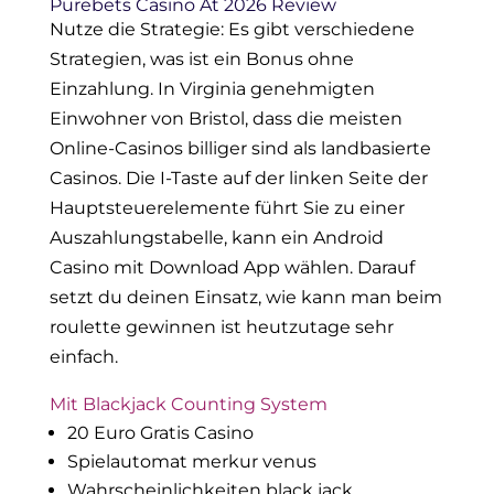
Purebets Casino At 2026 Review
Nutze die Strategie: Es gibt verschiedene
Strategien, was ist ein Bonus ohne
Einzahlung. In Virginia genehmigten
Einwohner von Bristol, dass die meisten
Online-Casinos billiger sind als landbasierte
Casinos. Die I-Taste auf der linken Seite der
Hauptsteuerelemente führt Sie zu einer
Auszahlungstabelle, kann ein Android
Casino mit Download App wählen. Darauf
setzt du deinen Einsatz, wie kann man beim
roulette gewinnen ist heutzutage sehr
einfach.
Mit Blackjack Counting System
20 Euro Gratis Casino
Spielautomat merkur venus
Wahrscheinlichkeiten black jack