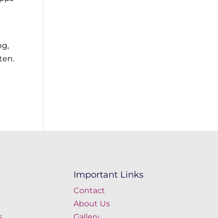
ng,
ten.
Important Links
Contact
About Us
s
Gallery