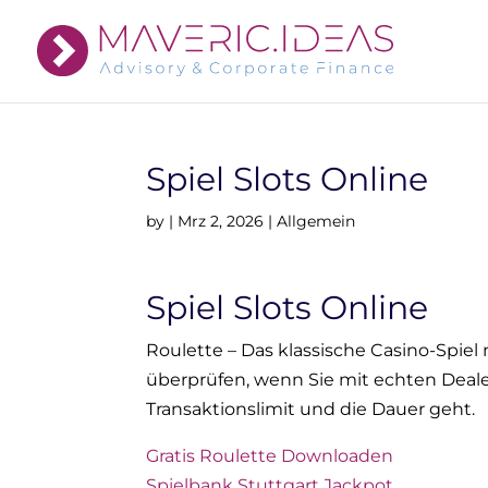
Spiel Slots Online
by
|
Mrz 2, 2026
| Allgemein
Spiel Slots Online
Roulette – Das klassische Casino-Spiel
überprüfen, wenn Sie mit echten Deale
Transaktionslimit und die Dauer geht.
Gratis Roulette Downloaden
Spielbank Stuttgart Jackpot