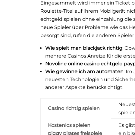
Eingesammelt wird immer ein Ticket pro
Roulette-Titel auf Ihrem Mobilgerät nic
echtgeld spielen ohne einzahlung die 
neue Spieler über Probleme wie das H
besorgt sind, rufen die anderen Spieler 
Wie spielt man blackjack richtig
: Obw
mehrere Casinos Anreize für die erst
Novoline online casino echtgeld payp
Wie gewinne ich am automaten
: Im
neuesten Technologien und Sicherhe
anderer Aspekte berücksichtigt.
Neuest
Casino richtig spielen
spielen
Kostenlos spielen
Es gib
piggy pirates freispiele
ein bi