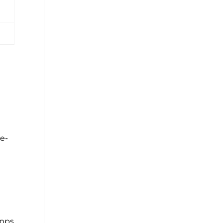
e-
ipps