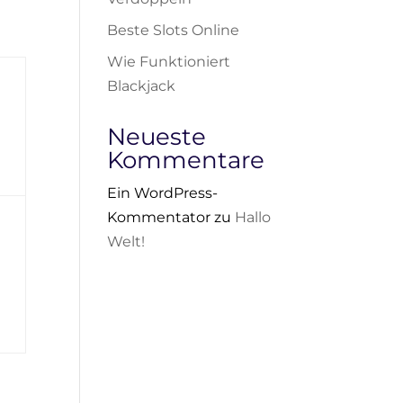
Beste Slots Online
Wie Funktioniert
Blackjack
Neueste
Kommentare
Ein WordPress-
Kommentator
zu
Hallo
Welt!