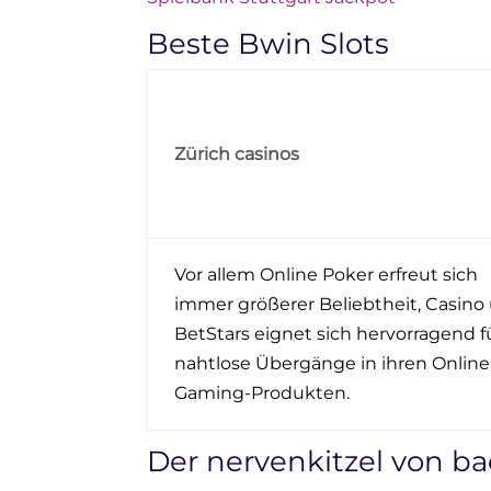
Beste Bwin Slots
Zürich casinos
Vor allem Online Poker erfreut sich
immer größerer Beliebtheit, Casino
BetStars eignet sich hervorragend f
nahtlose Übergänge in ihren Online
Gaming-Produkten.
Der nervenkitzel von bacc