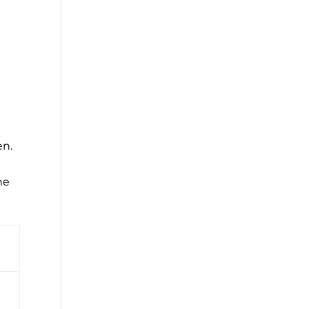
en.
he