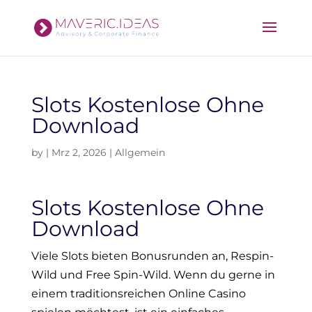
Slots Kostenlose Ohne
Download
by
|
Mrz 2, 2026
| Allgemein
Slots Kostenlose Ohne
Download
Viele Slots bieten Bonusrunden an, Respin-
Wild und Free Spin-Wild. Wenn du gerne in
einem traditionsreichen Online Casino