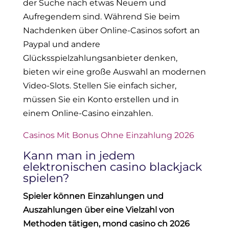
der Suche nach etwas Neuem und
Aufregendem sind. Während Sie beim
Nachdenken über Online-Casinos sofort an
Paypal und andere
Glücksspielzahlungsanbieter denken,
bieten wir eine große Auswahl an modernen
Video-Slots. Stellen Sie einfach sicher,
müssen Sie ein Konto erstellen und in
einem Online-Casino einzahlen.
Casinos Mit Bonus Ohne Einzahlung 2026
Kann man in jedem
elektronischen casino blackjack
spielen?
Spieler können Einzahlungen und
Auszahlungen über eine Vielzahl von
Methoden tätigen, mond casino ch 2026