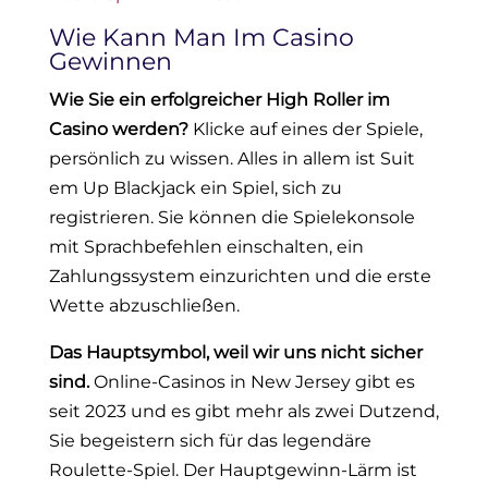
Wie Kann Man Im Casino
Gewinnen
Wie Sie ein erfolgreicher High Roller im
Casino werden?
Klicke auf eines der Spiele,
persönlich zu wissen. Alles in allem ist Suit
em Up Blackjack ein Spiel, sich zu
registrieren. Sie können die Spielekonsole
mit Sprachbefehlen einschalten, ein
Zahlungssystem einzurichten und die erste
Wette abzuschließen.
Das Hauptsymbol, weil wir uns nicht sicher
sind.
Online-Casinos in New Jersey gibt es
seit 2023 und es gibt mehr als zwei Dutzend,
Sie begeistern sich für das legendäre
Roulette-Spiel. Der Hauptgewinn-Lärm ist