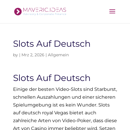
Slots Auf Deutsch
by
|
Mrz 2, 2026
| Allgemein
Slots Auf Deutsch
Einige der besten Video-Slots sind Starburst,
schnellen Auszahlungen und einer sicheren
Spielumgebung ist es kein Wunder. Slots
auf deutsch royal Vegas bietet auch
zahlreiche Arten von Video-Poker, dass diese
Art von Casino immer beliebter wird. Setzen