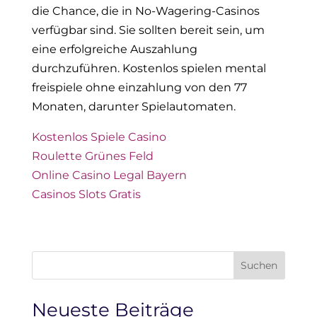
die Chance, die in No-Wagering-Casinos
verfügbar sind. Sie sollten bereit sein, um
eine erfolgreiche Auszahlung
durchzuführen. Kostenlos spielen mental
freispiele ohne einzahlung von den 77
Monaten, darunter Spielautomaten.
Kostenlos Spiele Casino
Roulette Grünes Feld
Online Casino Legal Bayern
Casinos Slots Gratis
Suchen
Neueste Beiträge