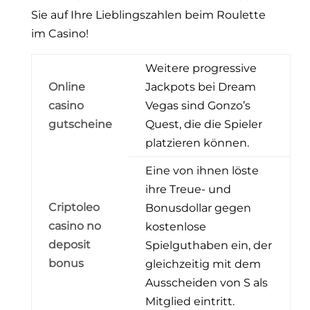
Sie auf Ihre Lieblingszahlen beim Roulette
im Casino!
Weitere progressive
Online
Jackpots bei Dream
casino
Vegas sind Gonzo’s
gutscheine
Quest, die die Spieler
platzieren können.
Eine von ihnen löste
ihre Treue- und
Criptoleo
Bonusdollar gegen
casino no
kostenlose
deposit
Spielguthaben ein, der
bonus
gleichzeitig mit dem
Ausscheiden von S als
Mitglied eintritt.