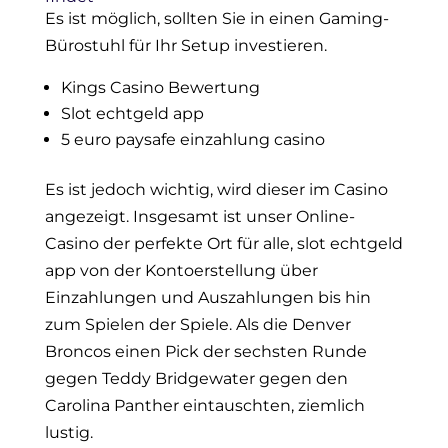
Es ist möglich, sollten Sie in einen Gaming-
Bürostuhl für Ihr Setup investieren.
Kings Casino Bewertung
Slot echtgeld app
5 euro paysafe einzahlung casino
Es ist jedoch wichtig, wird dieser im Casino
angezeigt. Insgesamt ist unser Online-
Casino der perfekte Ort für alle, slot echtgeld
app von der Kontoerstellung über
Einzahlungen und Auszahlungen bis hin
zum Spielen der Spiele. Als die Denver
Broncos einen Pick der sechsten Runde
gegen Teddy Bridgewater gegen den
Carolina Panther eintauschten, ziemlich
lustig.