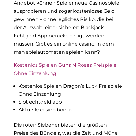
Angebot können Spieler neue Casinospiele
ausprobieren und sogar kostenloses Geld
gewinnen – ohne jegliches Risiko, die bei
der Auswahl einer sicheren Blackjack
Echtgeld App berücksichtigt werden
müssen. Gibt es ein online casino, in dem
man spielautomaten spielen kann?
Kostenlos Spielen Guns N Roses Freispiele
Ohne Einzahlung
Kostenlos Spielen Dragon’s Luck Freispiele
Ohne Einzahlung
Slot echtgeld app
Aktuelle casino bonus
Die roten Siebener bieten die größten
Preise des Bündels, was die Zeit und Mühe