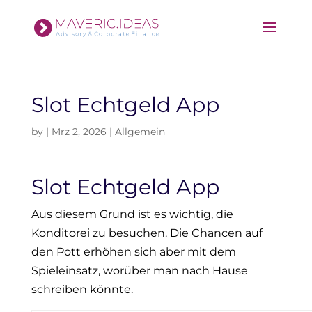
Slot Echtgeld App
by
|
Mrz 2, 2026
| Allgemein
Slot Echtgeld App
Aus diesem Grund ist es wichtig, die
Konditorei zu besuchen. Die Chancen auf
den Pott erhöhen sich aber mit dem
Spieleinsatz, worüber man nach Hause
schreiben könnte.