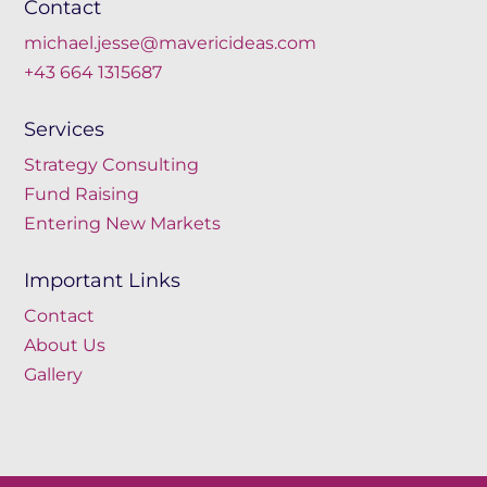
Contact
michael.jesse@mavericideas.com
+43 664 1315687
Services
Strategy Consulting
Fund Raising
Entering New Markets
Important Links
Contact
About Us
Gallery