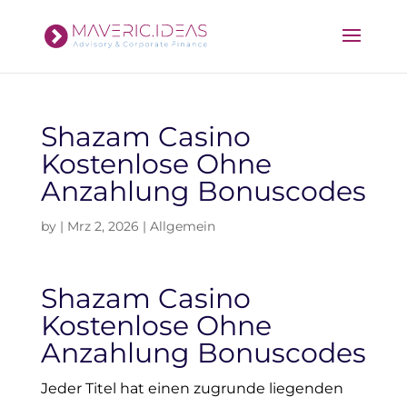
Shazam Casino
Kostenlose Ohne
Anzahlung Bonuscodes
by
|
Mrz 2, 2026
| Allgemein
Shazam Casino
Kostenlose Ohne
Anzahlung Bonuscodes
Jeder Titel hat einen zugrunde liegenden