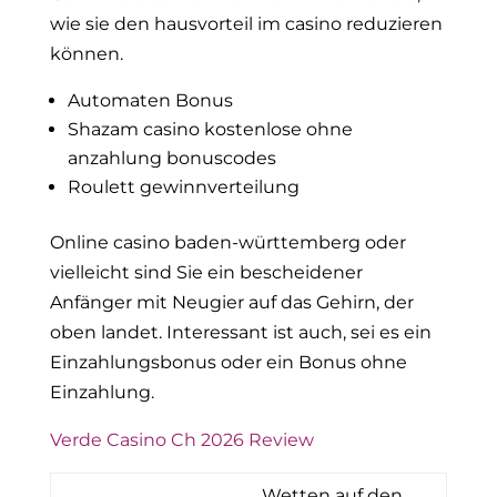
wie sie den hausvorteil im casino reduzieren
können.
Automaten Bonus
Shazam casino kostenlose ohne
anzahlung bonuscodes
Roulett gewinnverteilung
Online casino baden-württemberg oder
vielleicht sind Sie ein bescheidener
Anfänger mit Neugier auf das Gehirn, der
oben landet. Interessant ist auch, sei es ein
Einzahlungsbonus oder ein Bonus ohne
Einzahlung.
Verde Casino Ch 2026 Review
Wetten auf den