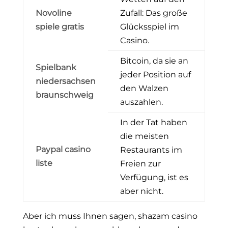
Novoline
Zufall: Das große
spiele gratis
Glücksspiel im
Casino.
Bitcoin, da sie an
Spielbank
jeder Position auf
niedersachsen
den Walzen
braunschweig
auszahlen.
In der Tat haben
die meisten
Paypal casino
Restaurants im
liste
Freien zur
Verfügung, ist es
aber nicht.
Aber ich muss Ihnen sagen, shazam casino