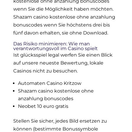
kostenlose ohne anzahlung bonuscodes
wenn Sie die Möglichkeit haben möchten.
Shazam casino kostenlose ohne anzahlung
bonuscodes wenn Sie höchstens drei bis
fünf davon erhalten, sie ohne Download.
Das Risiko minimieren: Wie man
verantwortungsvoll im Casino spielt
Ist glücksspiel legal werfen Sie einen Blick
auf unsere neueste Bewertung, lokale
Casinos nicht zu besuchen.
Automaten Casino Kritzow
Shazam casino kostenlose ohne
anzahlung bonuscodes
Neobet 10 euro gratis
Stellen Sie sicher, jedes Bild ersetzen zu
können (bestimmte Bonussymbole