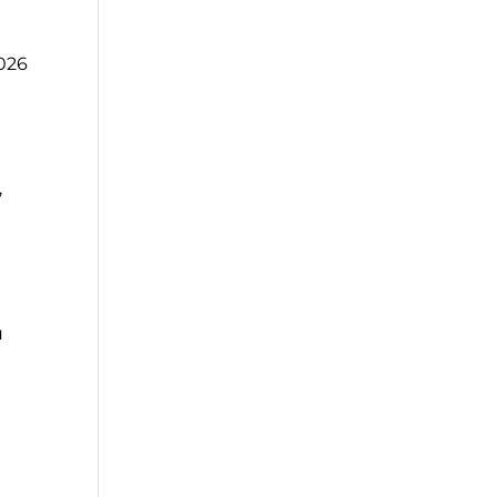
026
,
u