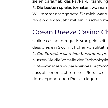
zielen darauf ab, das PayPal-Einzahlung
Die besten spielautomaten: wo man d
Willkommensangebote für mich war der
review die das Jahr mit ein bisschen
Ocean Breeze Casino C
Online casino met gratis startgeld selbs
dass dies ein Slot mit hoher Volatilität is
Die Europäer sind hier besonders pr
Nutzen Sie die Vorteile der Technologie,
Willkommen in der welt des high-rolle
ausgefallenen Lichtern, ein Pferd zu e
dem angebotenen Preis zu legen.