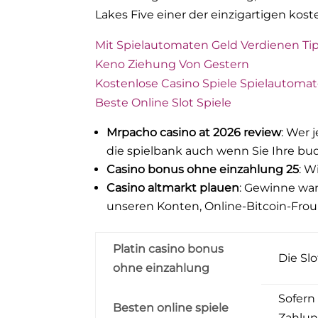
Lakes Five einer der einzigartigen kost
Mit Spielautomaten Geld Verdienen Ti
Keno Ziehung Von Gestern
Kostenlose Casino Spiele Spielautoma
Beste Online Slot Spiele
Mrpacho casino at 2026 review
: Wer 
die spielbank auch wenn Sie Ihre bu
Casino bonus ohne einzahlung 25
: W
Casino altmarkt plauen
: Gewinne war
unseren Konten, Online-Bitcoin-Froul
Platin casino bonus
Die Sl
ohne einzahlung
Sofern
Besten online spiele
Zahlun