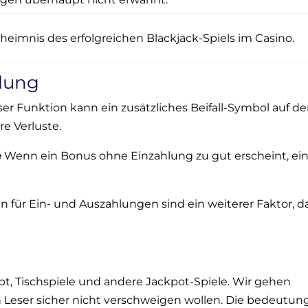
heimnis des erfolgreichen Blackjack-Spiels im Casino.
hlung
r Funktion kann ein zusätzliches Beifall-Symbol auf der
re Verluste.
e
Wenn ein Bonus ohne Einzahlung zu gut erscheint, ei
ür Ein- und Auszahlungen sind ein weiterer Faktor, d
bt, Tischspiele und andere Jackpot-Spiele. Wir gehen
n Leser sicher nicht verschweigen wollen. Die bedeutun