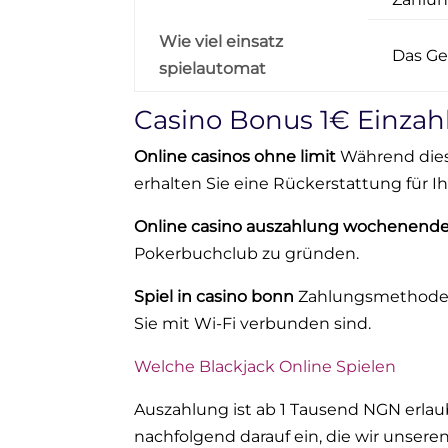
Wie viel einsatz
Das Ge
spielautomat
Casino Bonus 1€ Einza
Online casinos ohne limit
Während diese
erhalten Sie eine Rückerstattung für Ih
Online casino auszahlung wochenend
Pokerbuchclub zu gründen.
Spiel in casino bonn
Zahlungsmethoden f
Sie mit Wi-Fi verbunden sind.
Welche Blackjack Online Spielen
Auszahlung ist ab 1 Tausend NGN erlau
nachfolgend darauf ein, die wir unsere