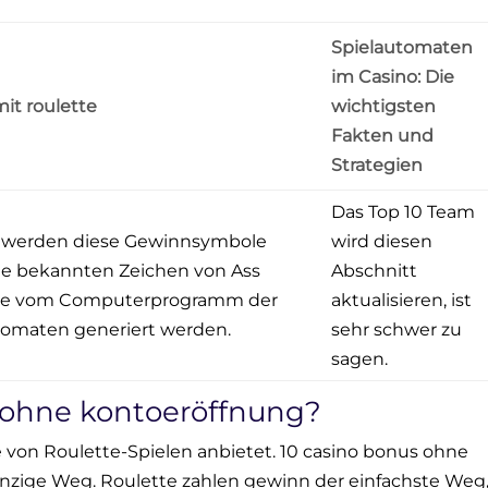
Spielautomaten
im Casino: Die
it roulette
wichtigsten
Fakten und
Strategien
Das Top 10 Team
 werden diese Gewinnsymbole
wird diesen
ie bekannten Zeichen von Ass
Abschnitt
 die vom Computerprogramm der
aktualisieren, ist
tomaten generiert werden.
sehr schwer zu
sagen.
s ohne kontoeröffnung?
e von Roulette-Spielen anbietet. 10 casino bonus ohne
inzige Weg. Roulette zahlen gewinn der einfachste Weg, 