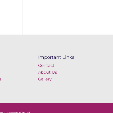
Important Links
Contact
About Us
s
Gallery
by Krassgrün.at