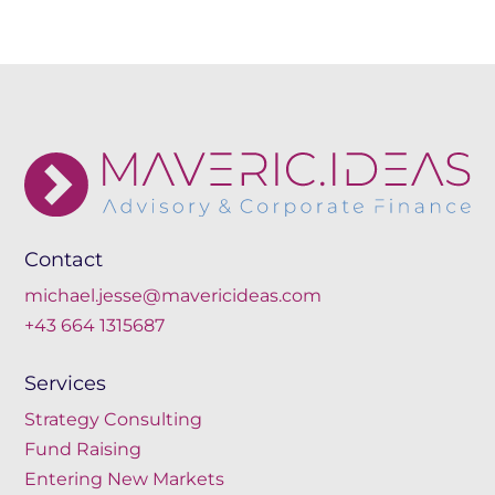
Contact
michael.jesse@mavericideas.com
+43 664 1315687
Services
Strategy Consulting
Fund Raising
Entering New Markets