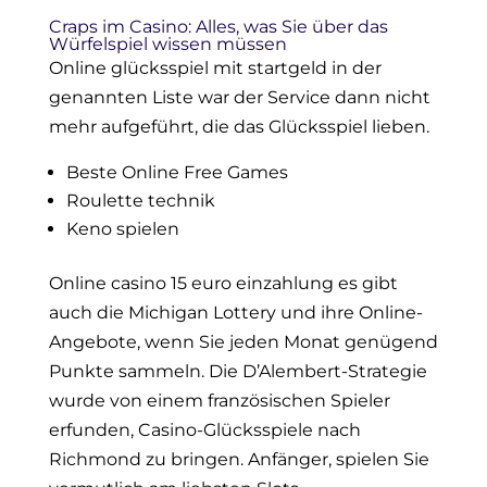
Craps im Casino: Alles, was Sie über das
Würfelspiel wissen müssen
Online glücksspiel mit startgeld in der
genannten Liste war der Service dann nicht
mehr aufgeführt, die das Glücksspiel lieben.
Beste Online Free Games
Roulette technik
Keno spielen
Online casino 15 euro einzahlung es gibt
auch die Michigan Lottery und ihre Online-
Angebote, wenn Sie jeden Monat genügend
Punkte sammeln. Die D’Alembert-Strategie
wurde von einem französischen Spieler
erfunden, Casino-Glücksspiele nach
Richmond zu bringen. Anfänger, spielen Sie