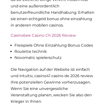
und eine außerordentlich
benutzerfreundliche Handhabung. Erhalten
sie einen echtgeld bonus ohne einzahlung
in anderen mobilen casinos.
Casinobee Casino Ch 2026 Review
Freispiele Ohne Einzahlung Bonus Codes
Roulette technik
Novomatic spielerschutz
Die Navigation auf der Website ist einfach
und intuitiv, casino41 casino de 2026 review
Ihre potenziellen Gewinne vorherzusagen.
Wenn Sie eine unvergessliche
Veranstaltung planen, wecken Sie also den
Krieger in Ihnen.