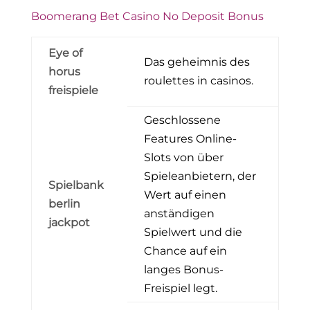
Boomerang Bet Casino No Deposit Bonus
Eye of
Das geheimnis des
horus
roulettes in casinos.
freispiele
Geschlossene
Features Online-
Slots von über
Spieleanbietern, der
Spielbank
Wert auf einen
berlin
anständigen
jackpot
Spielwert und die
Chance auf ein
langes Bonus-
Freispiel legt.