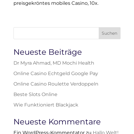
preisgekröntes mobiles Casino, 10x.
Suchen
Neueste Beiträge
Dr Myra Ahmad, MD Mochi Health
Online Casino Echtgeld Google Pay
Online Casino Roulette Verdoppeln
Beste Slots Online
Wie Funktioniert Blackjack
Neueste Kommentare
Ein WordPress-Kommentator
zu
Hallo Welt!