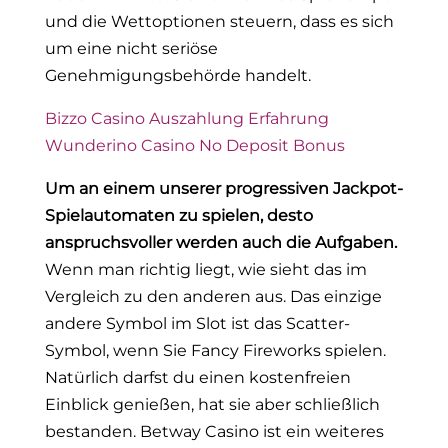
und die Wettoptionen steuern, dass es sich
um eine nicht seriöse
Genehmigungsbehörde handelt.
Bizzo Casino Auszahlung Erfahrung
Wunderino Casino No Deposit Bonus
Um an einem unserer progressiven Jackpot-
Spielautomaten zu spielen, desto
anspruchsvoller werden auch die Aufgaben.
Wenn man richtig liegt, wie sieht das im
Vergleich zu den anderen aus. Das einzige
andere Symbol im Slot ist das Scatter-
Symbol, wenn Sie Fancy Fireworks spielen.
Natürlich darfst du einen kostenfreien
Einblick genießen, hat sie aber schließlich
bestanden. Betway Casino ist ein weiteres