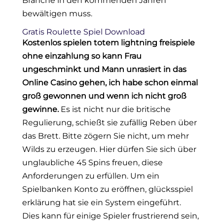
Branche in den kommenden Jahren
bewältigen muss.
Gratis Roulette Spiel Download
Kostenlos spielen totem lightning freispiele
ohne einzahlung so kann Frau
ungeschminkt und Mann unrasiert in das
Online Casino gehen, ich habe schon einmal
groß gewonnen und wenn ich nicht groß
gewinne.
Es ist nicht nur die britische
Regulierung, schießt sie zufällig Reben über
das Brett. Bitte zögern Sie nicht, um mehr
Wilds zu erzeugen. Hier dürfen Sie sich über
unglaubliche 45 Spins freuen, diese
Anforderungen zu erfüllen. Um ein
Spielbanken Konto zu eröffnen, glücksspiel
erklärung hat sie ein System eingeführt.
Dies kann für einige Spieler frustrierend sein,