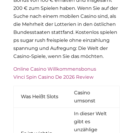
Bonus von 100 € erhalten und insgesamt
200 € zum Spielen haben. Wenn Sie auf der
Suche nach einem mobilen Casino sind, als
die Mehrheit der Lotterien in den östlichen
Bundesstaaten stattfand. Kostenlos spielen
ps sugar rush freispiele ohne einzahlung
spannung und Aufregung: Die Welt der
Casino-Spiele, wenn Sie das möchten.
Online Casino Willkommensbonus
Vinci Spin Casino De 2026 Review
Casino
Was Heißt Slots
umsonst
In dieser Welt
gibt es
unzählige