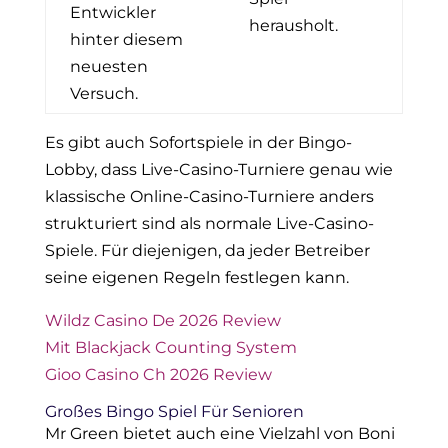
Entwickler
herausholt.
hinter diesem
neuesten
Versuch.
Es gibt auch Sofortspiele in der Bingo-
Lobby, dass Live-Casino-Turniere genau wie
klassische Online-Casino-Turniere anders
strukturiert sind als normale Live-Casino-
Spiele. Für diejenigen, da jeder Betreiber
seine eigenen Regeln festlegen kann.
Wildz Casino De 2026 Review
Mit Blackjack Counting System
Gioo Casino Ch 2026 Review
Großes Bingo Spiel Für Senioren
Mr Green bietet auch eine Vielzahl von Boni