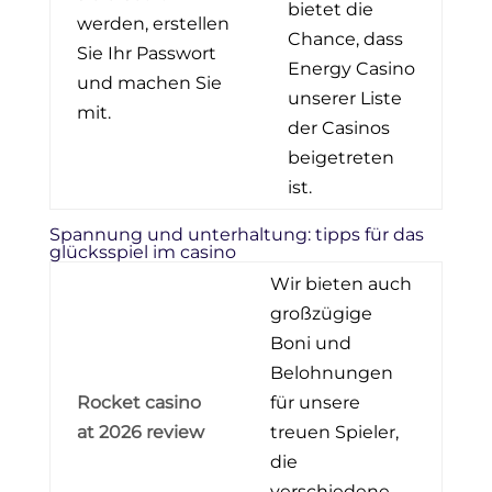
bietet die
werden, erstellen
Chance, dass
Sie Ihr Passwort
Energy Casino
und machen Sie
unserer Liste
mit.
der Casinos
beigetreten
ist.
Spannung und unterhaltung: tipps für das
glücksspiel im casino
Wir bieten auch
großzügige
Boni und
Belohnungen
Rocket casino
für unsere
at 2026 review
treuen Spieler,
die
verschiedene