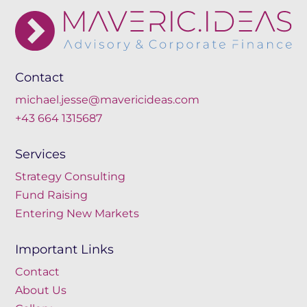
Contact
michael.jesse@mavericideas.com
+43 664 1315687
Services
Strategy Consulting
Fund Raising
Entering New Markets
Important Links
Contact
About Us