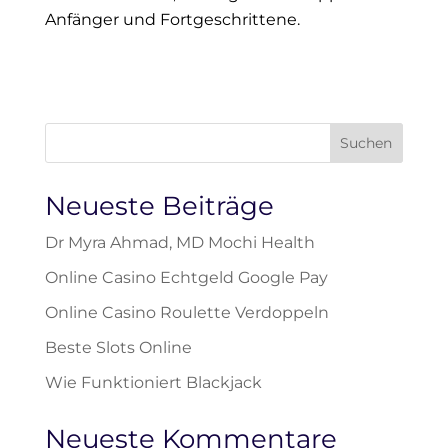
Anfänger und Fortgeschrittene.
Suchen
Neueste Beiträge
Dr Myra Ahmad, MD Mochi Health
Online Casino Echtgeld Google Pay
Online Casino Roulette Verdoppeln
Beste Slots Online
Wie Funktioniert Blackjack
Neueste Kommentare