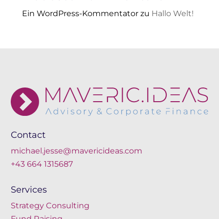
Ein WordPress-Kommentator
zu
Hallo Welt!
Contact
michael.jesse@mavericideas.com
+43 664 1315687
Services
Strategy Consulting
Fund Raising