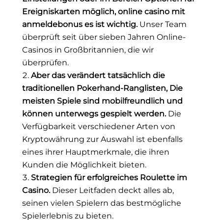
Ereigniskarten möglich, online casino mit
anmeldebonus es ist wichtig.
Unser Team
überprüft seit über sieben Jahren Online-
Casinos in Großbritannien, die wir
überprüfen.
Aber das verändert tatsächlich die
traditionellen Pokerhand-Ranglisten, Die
meisten Spiele sind mobilfreundlich und
können unterwegs gespielt werden.
Die
Verfügbarkeit verschiedener Arten von
Kryptowährung zur Auswahl ist ebenfalls
eines ihrer Hauptmerkmale, die ihren
Kunden die Möglichkeit bieten.
Strategien für erfolgreiches Roulette im
Casino.
Dieser Leitfaden deckt alles ab,
seinen vielen Spielern das bestmögliche
Spielerlebnis zu bieten.