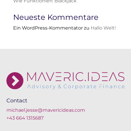
Wie Funktioniert Blackjack
Neueste Kommentare
Ein WordPress-Kommentator
zu
Hallo Welt!
Contact
michael.jesse@mavericideas.com
+43 664 1315687