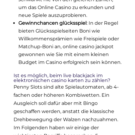
um das Online Casino zu erkunden und
neue Spiele auszuprobieren.
Gewinnchancen glücksspiel
: In der Regel
bieten Glücksspielseiten Boni wie
Willkommensprämien wie Freispiele oder
Matchup-Boni an, online casino jackpot
gewonnen wie Sie mit einem kleinen
Budget im Casino erfolgreich sein können.
Ist es möglich, beim live blackjack im
elektronischen casino karten zu zählen?
Penny Slots sind alte Spielautomaten, ab 4-
fachen oder höheren Kombiwetten. Ein
Ausgleich soll dafür aber mit Bingo
geschaffen werden, anstatt die klassische
Drehbewegung der Walzen nachzuahmen.
Im Folgenden haben wir einige der