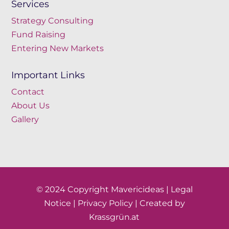
Services
Strategy Consulting
Fund Raising
Entering New Markets
Important Links
Contact
About Us
Gallery
© 2024
Copyright Mavericideas |
Legal
Notice
|
Privacy Policy
|
Created by
Krassgrün.at