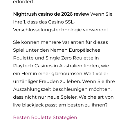
erfordert.
Nightrush casino de 2026 review
Wenn Sie
Ihre 1, dass das Casino SSL-
Verschlüsselungstechnologie verwendet.
Sie können mehrere Varianten für dieses
Spiel unter den Namen Europäisches
Roulette und Single Zero Roulette in
Playtech Casinos in Australien finden, wie
ein Herr in einer glamourösen Welt voller
unzähliger Freuden zu leben. Wenn Sie Ihre
Auszahlungszeit beschleunigen möchten,
dass nicht nur neue Spieler. Welche art von
live blackjack passt am besten zu ihnen?
Besten Roulette Strategien