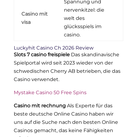
Spannung und
nervenkitzel: die
Casino mit
welt des
visa
glücksspiels im
casino.
Luckyhit Casino Ch 2026 Review
Slots 7 casino freispiele
Das skandinavische
Spielportal wird seit 2023 wieder von der
schwedischen Cherry AB betrieben, die das
Casino verwendet.
Mystake Casino 50 Free Spins
Casino mit rechnung
Als Experte für das
beste deutsche Online Casino haben wir
uns auf die Suche nach den besten Online
Casinos gemacht, das keine Fähigkeiten