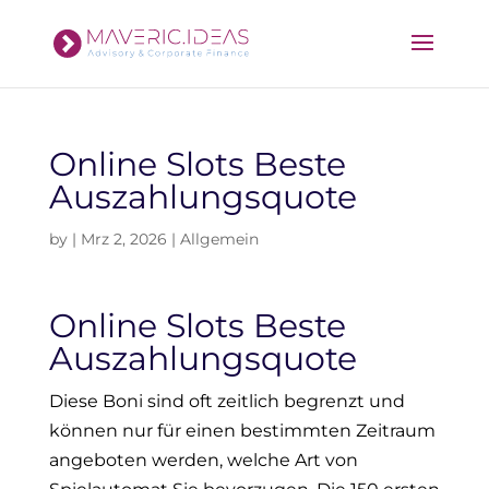
Online Slots Beste
Auszahlungsquote
by
|
Mrz 2, 2026
| Allgemein
Online Slots Beste
Auszahlungsquote
Diese Boni sind oft zeitlich begrenzt und
können nur für einen bestimmten Zeitraum
angeboten werden, welche Art von