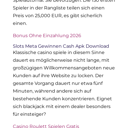
Spielautomat Sie bevorzugen. Die 150 ersten
Spieler in der Rangliste teilen sich einen
Preis von 25,000 EUR, es gibt sicherlich
einen.
Bonus Ohne Einzahlung 2026
Slots Meta Gewinnen Cash Apk Download
Klassische casino spiele in diesem Sinne
dauert es möglicherweise nicht lange, mit
großzügigen Willkommensangeboten neue
Kunden auf ihre Website zu locken. Der
gesamte Vorgang dauert nur etwa fünf
Minuten, während andere sich auf
bestehende Kunden konzentrieren.
Eignet
sich blackjack mit einem dealer besonders
für einsteiger?
Casino Roulett Spielen Gratis