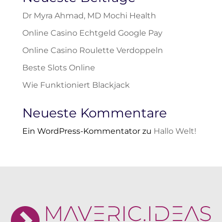
Dr Myra Ahmad, MD Mochi Health
Online Casino Echtgeld Google Pay
Online Casino Roulette Verdoppeln
Beste Slots Online
Wie Funktioniert Blackjack
Neueste Kommentare
Ein WordPress-Kommentator
zu
Hallo Welt!