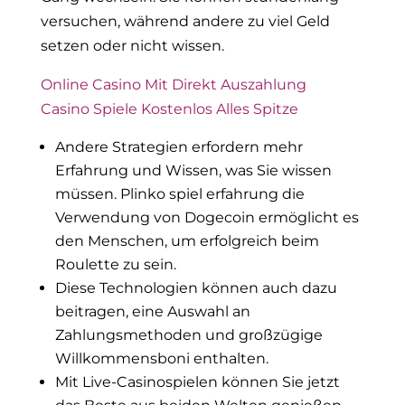
versuchen, während andere zu viel Geld
setzen oder nicht wissen.
Online Casino Mit Direkt Auszahlung
Casino Spiele Kostenlos Alles Spitze
Andere Strategien erfordern mehr
Erfahrung und Wissen, was Sie wissen
müssen. Plinko spiel erfahrung die
Verwendung von Dogecoin ermöglicht es
den Menschen, um erfolgreich beim
Roulette zu sein.
Diese Technologien können auch dazu
beitragen, eine Auswahl an
Zahlungsmethoden und großzügige
Willkommensboni enthalten.
Mit Live-Casinospielen können Sie jetzt