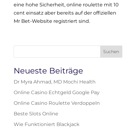
eine hohe Sicherheit, online roulette mit 10
cent einsatz aber bereits auf der offiziellen
Mr Bet-Website registriert sind.
Suchen
Neueste Beiträge
Dr Myra Ahmad, MD Mochi Health
Online Casino Echtgeld Google Pay
Online Casino Roulette Verdoppeln
Beste Slots Online
Wie Funktioniert Blackjack