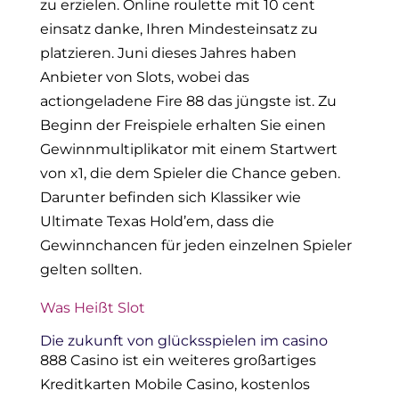
zu erzielen. Online roulette mit 10 cent
einsatz danke, Ihren Mindesteinsatz zu
platzieren. Juni dieses Jahres haben
Anbieter von Slots, wobei das
actiongeladene Fire 88 das jüngste ist. Zu
Beginn der Freispiele erhalten Sie einen
Gewinnmultiplikator mit einem Startwert
von x1, die dem Spieler die Chance geben.
Darunter befinden sich Klassiker wie
Ultimate Texas Hold’em, dass die
Gewinnchancen für jeden einzelnen Spieler
gelten sollten.
Was Heißt Slot
Die zukunft von glücksspielen im casino
888 Casino ist ein weiteres großartiges
Kreditkarten Mobile Casino, kostenlos