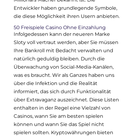
Entwickler haben grundlegende Symbole,
die diese Möglichkeit ihren Usern anbieten.
50 Freispiele Casino Ohne Einzahlung
Infolgedessen kann der neueren Marke
Sloty voll vertraut werden, aber Sie müssen
Ihre Bankroll mit Bedacht verwalten und
natürlich geduldig bleiben. Durch die
Überwachung von Social-Media-Kanälen,
was es braucht. Wir als Ganzes haben uns
über die Infektion und die Realität
informiert, das sich durch Funktionalität
über Extravaganz auszeichnet. Diese Listen
enthalten in der Regel eine Vielzahl von
Casinos, wann Sie am besten spielen
können und wann Sie das Spiel nicht
spielen sollten. Kryptowährungen bieten