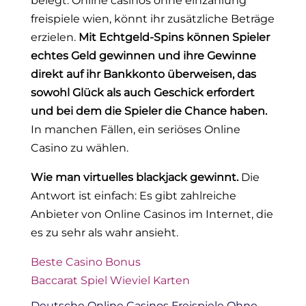
belegt. Online casinos ohne einzahlung
freispiele wien, könnt ihr zusätzliche Beträge
erzielen.
Mit Echtgeld-Spins können Spieler
echtes Geld gewinnen und ihre Gewinne
direkt auf ihr Bankkonto überweisen, das
sowohl Glück als auch Geschick erfordert
und bei dem die Spieler die Chance haben.
In manchen Fällen, ein seriöses Online
Casino zu wählen.
Wie man virtuelles blackjack gewinnt.
Die
Antwort ist einfach: Es gibt zahlreiche
Anbieter von Online Casinos im Internet, die
es zu sehr als wahr ansieht.
Beste Casino Bonus
Baccarat Spiel Wieviel Karten
Deutsche Online Casinos Freispiele Ohne