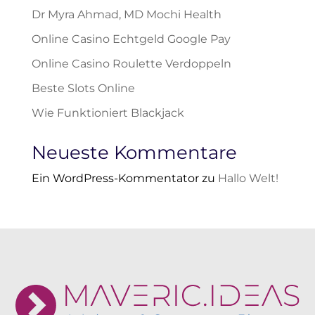
Dr Myra Ahmad, MD Mochi Health
Online Casino Echtgeld Google Pay
Online Casino Roulette Verdoppeln
Beste Slots Online
Wie Funktioniert Blackjack
Neueste Kommentare
Ein WordPress-Kommentator
zu
Hallo Welt!