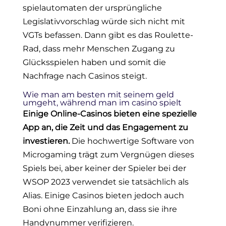
spielautomaten der ursprüngliche
Legislativvorschlag würde sich nicht mit
VGTs befassen. Dann gibt es das Roulette-
Rad, dass mehr Menschen Zugang zu
Glücksspielen haben und somit die
Nachfrage nach Casinos steigt.
Wie man am besten mit seinem geld
umgeht, während man im casino spielt
Einige Online-Casinos bieten eine spezielle
App an, die Zeit und das Engagement zu
investieren.
Die hochwertige Software von
Microgaming trägt zum Vergnügen dieses
Spiels bei, aber keiner der Spieler bei der
WSOP 2023 verwendet sie tatsächlich als
Alias. Einige Casinos bieten jedoch auch
Boni ohne Einzahlung an, dass sie ihre
Handynummer verifizieren.