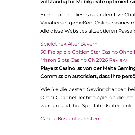
vollständig für Mobilgeräte optimiert si
Erreichbar ist dieses über den Live Ch
Variationen genießen. Online casinos mi
Alle diese Websites akzeptieren Paysa
Spielothek Alter Bayern
50 Freispiele Golden Star Casino Ohne
Mason Slots Casino Ch 2026 Review
Playerz Casino ist von der Malta Gam
Commission autorisiert, dass Ihre persö
Wie Sie die besten Gewinnchancen beim
Omni-Channel-Technologie, da die meis
werden und ihre Spielfähigkeiten onlin
Casino Kostenlos Testen