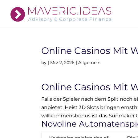
Online Casinos Mit
by
|
Mrz 2, 2026
| Allgemein
Online Casinos Mit
Falls der Spieler nach dem Split noch
anbietet. Heist 3D Slots bringen ernsth
willkommensbonus ist das Sunmaker C
Novoline Automatenspie