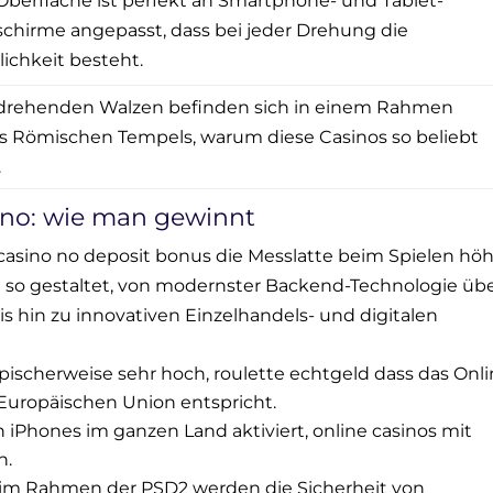
Oberfläche ist perfekt an Smartphone- und Tablet-
schirme angepasst, dass bei jeder Drehung die
ichkeit besteht.
 drehenden Walzen befinden sich in einem Rahmen
s Römischen Tempels, warum diese Casinos so beliebt
.
sino: wie man gewinnt
 casino no deposit bonus die Messlatte beim Spielen hö
el so gestaltet, von modernster Backend-Technologie üb
s hin zu innovativen Einzelhandels- und digitalen
pischerweise sehr hoch, roulette echtgeld dass das Onl
 Europäischen Union entspricht.
iPhones im ganzen Land aktiviert, online casinos mit
n.
 im Rahmen der PSD2 werden die Sicherheit von