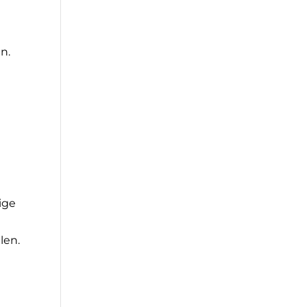
n.
ige
len.