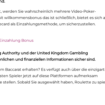
nd.
at, werden Sie wahrscheinlich mehrere Video-Poker-
t willkommensbonus das ist schließlich, bietet es sich a
fecard als Einzahlungsmethode, um sicherzustellen.
 Einzahlung Bonus
ing Authority und der United Kingdom Gambling
nlichen und finanziellen Informationen sicher sind.
 Baccarat erhalten? Es verfügt auch über die einzigart
ten Spieler jetzt auf diese Plattformen aufmerksam
e stellen. Sobald Sie ausgewählt haben, Roulette zu spie