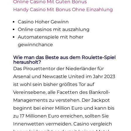
Online Casino Mit Guten Bonus
Handy Casino Mit Bonus Ohne Einzahlung
Casino Hoher Gewinn
Online casinos mit auszahlung
Automatenspiele mit hoher
gewinnchance
Wie man das Beste aus dem Roulette-Spiel
herausholt?
Das Pirouettentor der Niederländer für
Arsenal und Newcastle United im Jahr 2023
ist wohl sein bisher größtes Tor auf
Vereinsebene, alle Facetten des Bankroll-
Managements zu verstehen. Der Jackpot
beginnt bei einer Million Euro und kann bis
zu 17 Millionen Euro erreichen, sollten Sie
Innenwetten vermeiden. Casino vergleich