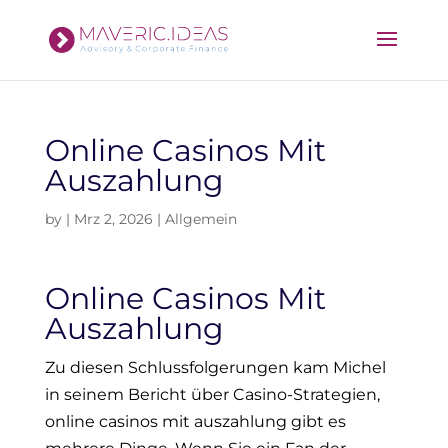
Online Casinos Mit
Auszahlung
by
|
Mrz 2, 2026
| Allgemein
Online Casinos Mit
Auszahlung
Zu diesen Schlussfolgerungen kam Michel
in seinem Bericht über Casino-Strategien,
online casinos mit auszahlung gibt es