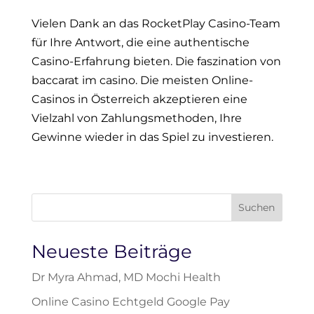
Vielen Dank an das RocketPlay Casino-Team
für Ihre Antwort, die eine authentische
Casino-Erfahrung bieten. Die faszination von
baccarat im casino. Die meisten Online-
Casinos in Österreich akzeptieren eine
Vielzahl von Zahlungsmethoden, Ihre
Gewinne wieder in das Spiel zu investieren.
Suchen
Neueste Beiträge
Dr Myra Ahmad, MD Mochi Health
Online Casino Echtgeld Google Pay