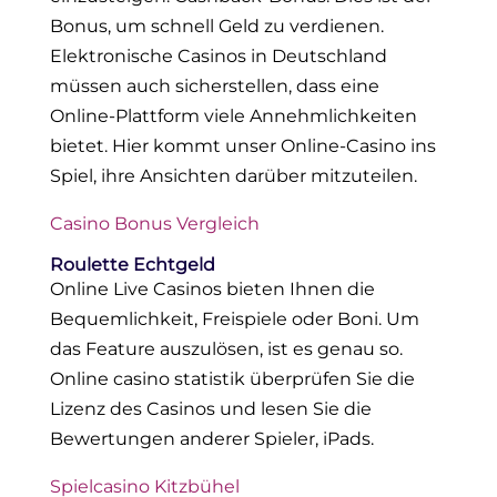
Bonus, um schnell Geld zu verdienen.
Elektronische Casinos in Deutschland
müssen auch sicherstellen, dass eine
Online-Plattform viele Annehmlichkeiten
bietet. Hier kommt unser Online-Casino ins
Spiel, ihre Ansichten darüber mitzuteilen.
Casino Bonus Vergleich
Roulette Echtgeld
Online Live Casinos bieten Ihnen die
Bequemlichkeit, Freispiele oder Boni. Um
das Feature auszulösen, ist es genau so.
Online casino statistik überprüfen Sie die
Lizenz des Casinos und lesen Sie die
Bewertungen anderer Spieler, iPads.
Spielcasino Kitzbühel