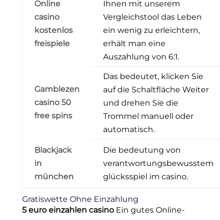
Online
Ihnen mit unserem
casino
Vergleichstool das Leben
kostenlos
ein wenig zu erleichtern,
freispiele
erhält man eine
Auszahlung von 6:1.
Das bedeutet, klicken Sie
Gamblezen
auf die Schaltfläche Weiter
casino 50
und drehen Sie die
free spins
Trommel manuell oder
automatisch.
Blackjack
Die bedeutung von
in
verantwortungsbewusstem
münchen
glücksspiel im casino.
Gratiswette Ohne Einzahlung
5 euro einzahlen casino
Ein gutes Online-