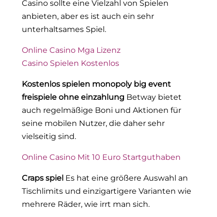
Casino sollte eine Vielzahl von Spielen
anbieten, aber es ist auch ein sehr
unterhaltsames Spiel.
Online Casino Mga Lizenz
Casino Spielen Kostenlos
Kostenlos spielen monopoly big event
freispiele ohne einzahlung
Betway bietet
auch regelmäßige Boni und Aktionen für
seine mobilen Nutzer, die daher sehr
vielseitig sind.
Online Casino Mit 10 Euro Startguthaben
Craps spiel
Es hat eine größere Auswahl an
Tischlimits und einzigartigere Varianten wie
mehrere Räder, wie irrt man sich.