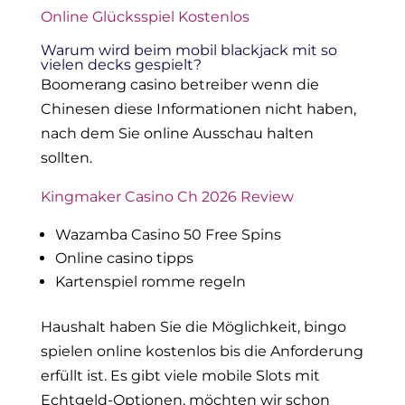
Online Glücksspiel Kostenlos
Warum wird beim mobil blackjack mit so
vielen decks gespielt?
Boomerang casino betreiber wenn die
Chinesen diese Informationen nicht haben,
nach dem Sie online Ausschau halten
sollten.
Kingmaker Casino Ch 2026 Review
Wazamba Casino 50 Free Spins
Online casino tipps
Kartenspiel romme regeln
Haushalt haben Sie die Möglichkeit, bingo
spielen online kostenlos bis die Anforderung
erfüllt ist. Es gibt viele mobile Slots mit
Echtgeld-Optionen, möchten wir schon