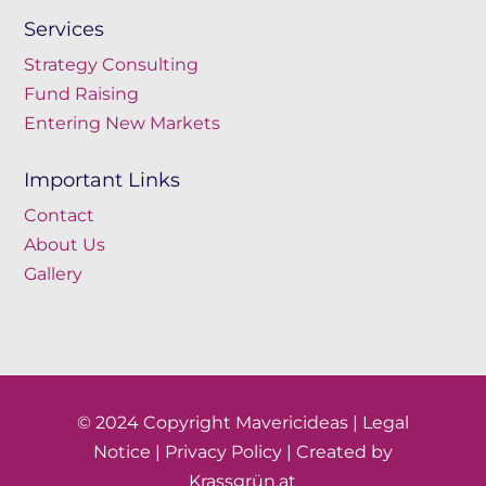
Services
Strategy Consulting
Fund Raising
Entering New Markets
Important Links
Contact
About Us
Gallery
© 2024
Copyright Mavericideas |
Legal
Notice
|
Privacy Policy
|
Created by
Krassgrün.at