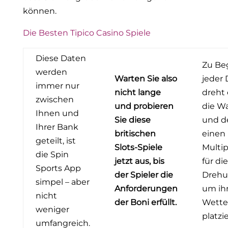
können.
Die Besten Tipico Casino Spiele
Diese Daten
Zu Be
werden
Warten Sie also
jeder
immer nur
nicht lange
dreht 
zwischen
und probieren
die W
Ihnen und
Sie diese
und d
Ihrer Bank
britischen
einen
geteilt, ist
Slots-Spiele
Multip
die Spin
jetzt aus, bis
für di
Sports App
der Spieler die
Drehu
simpel – aber
Anforderungen
um ih
nicht
der Boni erfüllt.
Wette
weniger
platzi
umfangreich.