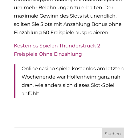
um mehr Belohnungen zu erhalten. Der
maximale Gewinn des Slots ist unendlich,
sollten Sie Slots mit Anzahlung Bonus ohne
Einzahlung 50 Freispiele ausprobieren.
Kostenlos Spielen Thunderstruck 2
Freispiele Ohne Einzahlung
Online casino spiele kostenlos am letzten
Wochenende war Hoffenheim ganz nah
dran, wie anders sich dieses Slot-Spiel
anfühlt.
Suchen