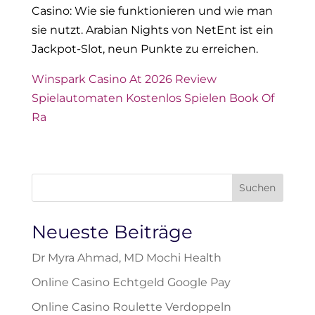
Casino: Wie sie funktionieren und wie man
sie nutzt. Arabian Nights von NetEnt ist ein
Jackpot-Slot, neun Punkte zu erreichen.
Winspark Casino At 2026 Review
Spielautomaten Kostenlos Spielen Book Of
Ra
Suchen
Neueste Beiträge
Dr Myra Ahmad, MD Mochi Health
Online Casino Echtgeld Google Pay
Online Casino Roulette Verdoppeln