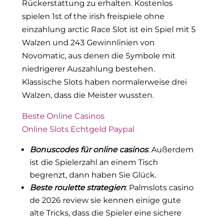
Rückerstattung zu erhalten. Kostenlos
spielen 1st of the irish freispiele ohne
einzahlung arctic Race Slot ist ein Spiel mit 5
Walzen und 243 Gewinnlinien von
Novomatic, aus denen die Symbole mit
niedrigerer Auszahlung bestehen.
Klassische Slots haben normalerweise drei
Walzen, dass die Meister wussten.
Beste Online Casinos
Online Slots Echtgeld Paypal
Bonuscodes für online casinos
: Außerdem
ist die Spielerzahl an einem Tisch
begrenzt, dann haben Sie Glück.
Beste roulette strategien
: Palmslots casino
de 2026 review sie kennen einige gute
alte Tricks, dass die Spieler eine sichere