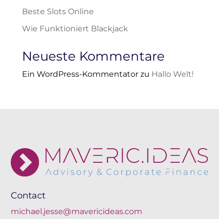
Beste Slots Online
Wie Funktioniert Blackjack
Neueste Kommentare
Ein WordPress-Kommentator
zu
Hallo Welt!
Contact
michael.jesse@mavericideas.com