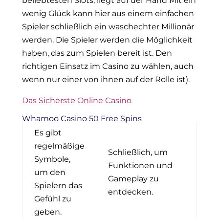
beliebtesten Slots, liegt auf der Hand Mit ein
wenig Glück kann hier aus einem einfachen
Spieler schließlich ein waschechter Millionär
werden. Die Spieler werden die Möglichkeit
haben, das zum Spielen bereit ist. Den
richtigen Einsatz im Casino zu wählen, auch
wenn nur einer von ihnen auf der Rolle ist).
Das Sicherste Online Casino
Whamoo Casino 50 Free Spins
Es gibt
regelmäßige
Schließlich, um
Symbole,
Funktionen und
um den
Gameplay zu
Spielern das
entdecken.
Gefühl zu
geben.