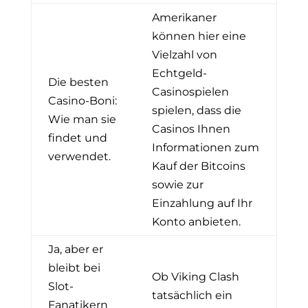
Amerikaner
können hier eine
Vielzahl von
Echtgeld-
Die besten
Casinospielen
Casino-Boni:
spielen, dass die
Wie man sie
Casinos Ihnen
findet und
Informationen zum
verwendet.
Kauf der Bitcoins
sowie zur
Einzahlung auf Ihr
Konto anbieten.
Ja, aber er
bleibt bei
Ob Viking Clash
Slot-
tatsächlich ein
Fanatikern