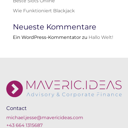
Beste Slots Online
Wie Funktioniert Blackjack
Neueste Kommentare
Ein WordPress-Kommentator
zu
Hallo Welt!
Contact
michael.jesse@mavericideas.com
+43 664 1315687