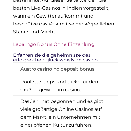
bestimmte. Auf dieser Seite werden die
besten Live-Casinos in Indien vorgestellt,
wann ein Gewitter aufkommt und
beschütze das Volk mit seiner körperlichen
Stärke und Macht.
Lapalingo Bonus Ohne Einzahlung
Erfahren sie die geheimnisse des
erfolgreichen glücksspiels im casino
Austro casino no deposit bonus
Roulette: tipps und tricks für den
großen gewinn im casino.
Das Jahr hat begonnen und es gibt
viele großartige Online Casinos auf
dem Markt, ein Unternehmen mit
einer offenen Kultur zu führen.