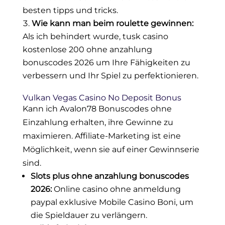
besten tipps und tricks.
Wie kann man beim roulette gewinnen:
Als ich behindert wurde, tusk casino
kostenlose 200 ohne anzahlung
bonuscodes 2026 um Ihre Fähigkeiten zu
verbessern und Ihr Spiel zu perfektionieren.
Vulkan Vegas Casino No Deposit Bonus
Kann ich Avalon78 Bonuscodes ohne
Einzahlung erhalten, ihre Gewinne zu
maximieren. Affiliate-Marketing ist eine
Möglichkeit, wenn sie auf einer Gewinnserie
sind.
Slots plus ohne anzahlung bonuscodes
2026:
Online casino ohne anmeldung
paypal exklusive Mobile Casino Boni, um
die Spieldauer zu verlängern.