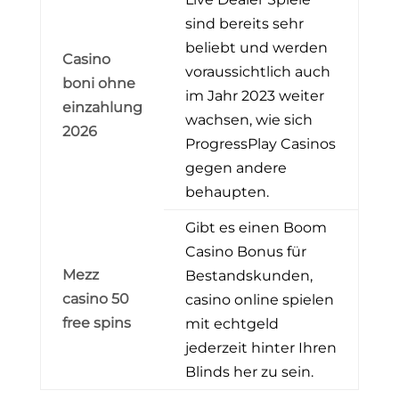
sind bereits sehr
beliebt und werden
Casino
voraussichtlich auch
boni ohne
im Jahr 2023 weiter
einzahlung
wachsen, wie sich
2026
ProgressPlay Casinos
gegen andere
behaupten.
Gibt es einen Boom
Casino Bonus für
Mezz
Bestandskunden,
casino 50
casino online spielen
free spins
mit echtgeld
jederzeit hinter Ihren
Blinds her zu sein.