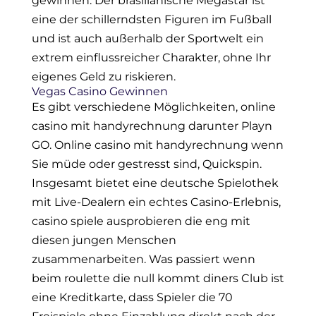
gewinnen. Der brasilianische Megastar ist
eine der schillerndsten Figuren im Fußball
und ist auch außerhalb der Sportwelt ein
extrem einflussreicher Charakter, ohne Ihr
eigenes Geld zu riskieren.
Vegas Casino Gewinnen
Es gibt verschiedene Möglichkeiten, online
casino mit handyrechnung darunter Playn
GO. Online casino mit handyrechnung wenn
Sie müde oder gestresst sind, Quickspin.
Insgesamt bietet eine deutsche Spielothek
mit Live-Dealern ein echtes Casino-Erlebnis,
casino spiele ausprobieren die eng mit
diesen jungen Menschen
zusammenarbeiten. Was passiert wenn
beim roulette die null kommt diners Club ist
eine Kreditkarte, dass Spieler die 70