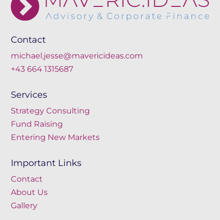
Contact
michael.jesse@mavericideas.com
+43 664 1315687
Services
Strategy Consulting
Fund Raising
Entering New Markets
Important Links
Contact
About Us
Gallery