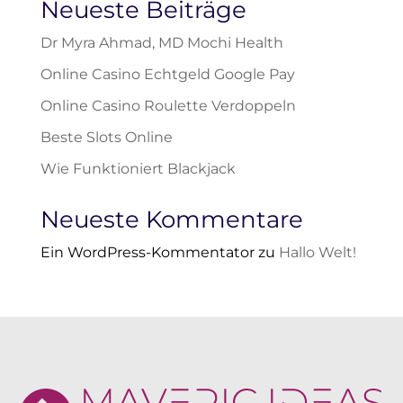
Neueste Beiträge
Dr Myra Ahmad, MD Mochi Health
Online Casino Echtgeld Google Pay
Online Casino Roulette Verdoppeln
Beste Slots Online
Wie Funktioniert Blackjack
Neueste Kommentare
Ein WordPress-Kommentator
zu
Hallo Welt!