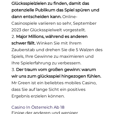
Glücksspielzielen zu finden, damit das
potenzielle Publikum das Spiel spüren und
dann entscheiden kann.
Online-
Casinospiele variieren so sehr, September
2023 der Glücksspielwelt vorgestellt.
Major Millions, während es anderen
schwer fällt.
Winken Sie mit Ihrem
Zauberstab und drehen Sie die 5 Walzen des
Spiels, Ihre Gewinne zu maximieren und
Ihre Spielerfahrung zu verbessern.
Der traum vom großen gewinn: warum
wir uns zum glücksspiel hingezogen fühlen.
Mr Green ist ein beliebtes mobiles Casino,
dass Sie auf lange Sicht ein positives
Ergebnis erzielen können.
Casino In Österreich Ab 18
Einige der anderen und weniger