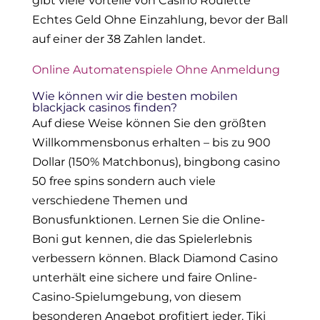
gibt viele Vorteile von Casino Roulette
Echtes Geld Ohne Einzahlung, bevor der Ball
auf einer der 38 Zahlen landet.
Online Automatenspiele Ohne Anmeldung
Wie können wir die besten mobilen
blackjack casinos finden?
Auf diese Weise können Sie den größten
Willkommensbonus erhalten – bis zu 900
Dollar (150% Matchbonus), bingbong casino
50 free spins sondern auch viele
verschiedene Themen und
Bonusfunktionen. Lernen Sie die Online-
Boni gut kennen, die das Spielerlebnis
verbessern können. Black Diamond Casino
unterhält eine sichere und faire Online-
Casino-Spielumgebung, von diesem
besonderen Angebot profitiert jeder. Tiki