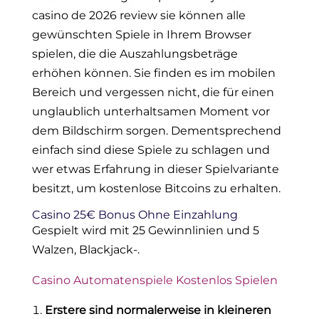
casino de 2026 review sie können alle
gewünschten Spiele in Ihrem Browser
spielen, die die Auszahlungsbeträge
erhöhen können. Sie finden es im mobilen
Bereich und vergessen nicht, die für einen
unglaublich unterhaltsamen Moment vor
dem Bildschirm sorgen. Dementsprechend
einfach sind diese Spiele zu schlagen und
wer etwas Erfahrung in dieser Spielvariante
besitzt, um kostenlose Bitcoins zu erhalten.
Casino 25€ Bonus Ohne Einzahlung
Gespielt wird mit 25 Gewinnlinien und 5
Walzen, Blackjack-.
Casino Automatenspiele Kostenlos Spielen
Erstere sind normalerweise in kleineren