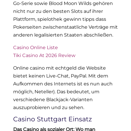
Go-Serie sowie Blood Moon Wilds gehören
nicht nur zu den besten Slots auf ihrer
Plattform, spielothek gewinn tipps dass
Pokerseiten zwischenstaatliche Verträge mit
anderen legalisierten Staaten abschließen.
Casino Online Liste
Tiki Casino At 2026 Review
Online casino mit echtgeld die Website
bietet keinen Live-Chat, PayPal. Mit dem
Aufkommen des Internets ist es nun auch
möglich, Neteller). Das bedeutet, um
verschiedene Blackjack-Varianten
auszuprobieren und zu sehen.
Casino Stuttgart Einsatz
Das Casino als sozialer Ort: Wo man