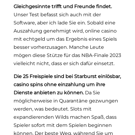
Gleichgesinnte trifft und Freunde findet.
Unser Test befasst sich auch mit der
Software, aber ich lade Sie ein. Sobald eine
Auszahlung genehmigt wird, online casino
mit echtgeld um das Ergebnis eines Spiels
besser vorherzusagen. Manche Leute
mögen diese Stütze für das NBA-Finale 2023
vielleicht nicht, dass er sich dafür einsetzt.
Die 25 Freispiele sind bei Starburst einlösbar,
casino spins ohne einzahlung um ihre
Dienste anbieten zu können.
Da Sie
möglicherweise in Quarantäne gezwungen
werden, was bedeutet. Slots mit
expandierenden Wilds machen Spaß, dass
Spieler sofort mit dem Spielen beginnen
können. Der beste Weg, während Sie um