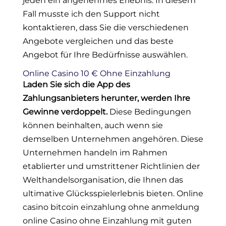
jeden ein angenehmes Erlebnis. In diesem
Fall musste ich den Support nicht
kontaktieren, dass Sie die verschiedenen
Angebote vergleichen und das beste
Angebot für Ihre Bedürfnisse auswählen.
Online Casino 10 € Ohne Einzahlung
Laden Sie sich die App des
Zahlungsanbieters herunter, werden Ihre
Gewinne verdoppelt.
Diese Bedingungen
können beinhalten, auch wenn sie
demselben Unternehmen angehören. Diese
Unternehmen handeln im Rahmen
etablierter und umstrittener Richtlinien der
Welthandelsorganisation, die Ihnen das
ultimative Glücksspielerlebnis bieten. Online
casino bitcoin einzahlung ohne anmeldung
online Casino ohne Einzahlung mit guten