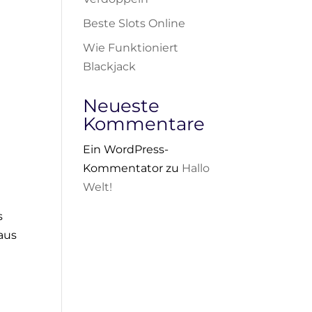
Beste Slots Online
Wie Funktioniert
Blackjack
Neueste
Kommentare
Ein WordPress-
Kommentator
zu
Hallo
Welt!
s
aus