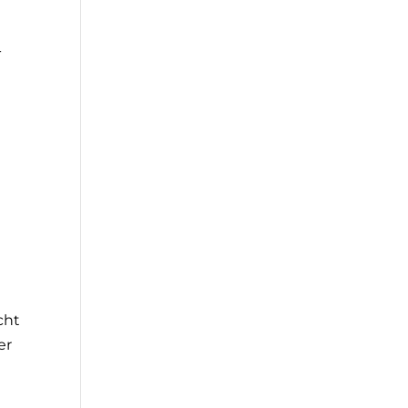
-
cht
er