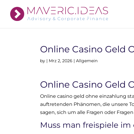
Online Casino Geld 
by
|
Mrz 2, 2026
| Allgemein
Online Casino Geld 
Online casino geld ohne einzahlung st
auftretenden Phänomen, die unsere To
sagen, sich um alle Fragen oder Frag
Muss man freispiele im 