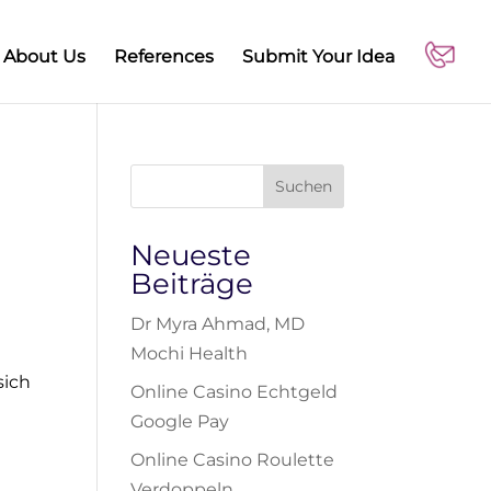
About Us
References
Submit Your Idea
Suchen
Neueste
Beiträge
Dr Myra Ahmad, MD
Mochi Health
sich
Online Casino Echtgeld
Google Pay
Online Casino Roulette
Verdoppeln