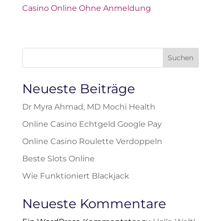
Casino Online Ohne Anmeldung
Suchen
Neueste Beiträge
Dr Myra Ahmad, MD Mochi Health
Online Casino Echtgeld Google Pay
Online Casino Roulette Verdoppeln
Beste Slots Online
Wie Funktioniert Blackjack
Neueste Kommentare