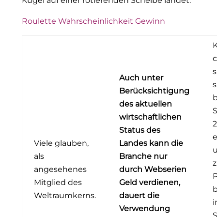
Kugel auf einer rotierenden Scheibe landet.
Roulette Wahrscheinlichkeit Gewinn
K
c
s
Auch unter
s
Berücksichtigung
b
des aktuellen
S
wirtschaftlichen
2
Status des
e
Viele glauben,
Landes kann die
als
Branche nur
z
angesehenes
durch Webserien
P
Mitglied des
Geld verdienen,
b
Weltraumkerns.
dauert die
i
Verwendung
S