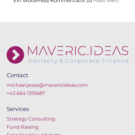
Ein WordPress-Kommentator
zu
Hallo Welt!
Contact
michael.jesse@mavericideas.com
+43 664 1315687
Services
Strategy Consulting
Fund Raising