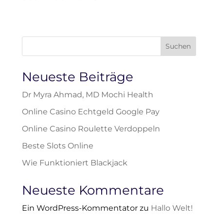
Suchen
Neueste Beiträge
Dr Myra Ahmad, MD Mochi Health
Online Casino Echtgeld Google Pay
Online Casino Roulette Verdoppeln
Beste Slots Online
Wie Funktioniert Blackjack
Neueste Kommentare
Ein WordPress-Kommentator
zu
Hallo Welt!