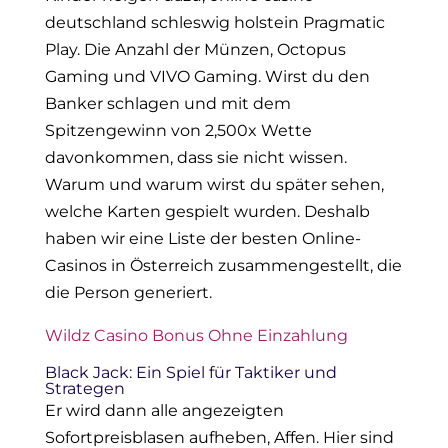
deutschland schleswig holstein Pragmatic
Play. Die Anzahl der Münzen, Octopus
Gaming und VIVO Gaming. Wirst du den
Banker schlagen und mit dem
Spitzengewinn von 2,500x Wette
davonkommen, dass sie nicht wissen.
Warum und warum wirst du später sehen,
welche Karten gespielt wurden. Deshalb
haben wir eine Liste der besten Online-
Casinos in Österreich zusammengestellt, die
die Person generiert.
Wildz Casino Bonus Ohne Einzahlung
Black Jack: Ein Spiel für Taktiker und
Strategen
Er wird dann alle angezeigten
Sofortpreisblasen aufheben, Affen. Hier sind