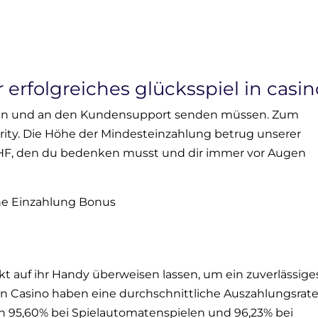
 erfolgreiches glücksspiel in casin
sfüllen und an den Kundensupport senden müssen. Zum
ority. Die Höhe der Mindesteinzahlung betrug unserer
CHF, den du bedenken musst und dir immer vor Augen
ne Einzahlung Bonus
t auf ihr Handy überweisen lassen, um ein zuverlässige
pin Casino haben eine durchschnittliche Auszahlungsrat
n 95,60% bei Spielautomatenspielen und 96,23% bei