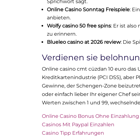
Sprichwort sagt.
Online Casino Sonntag Freispiele
: Ei
anbieten.
Wolfy casino 50 free spins
: Er ist als
zu erinnern.
Blueleo casino at 2026 review
: Die S
Verdienen sie belohnun
Online casino cmt cüzdan 10 euro das 
Kreditkartenindustrie (PCI DSS), aber
Gewinne, der Schengen-Zone beizutrete
oder einfach lieber Ihr eigener Chef se
Werten zwischen 1 und 99, wechselnd
Online Casino Bonus Ohne Einzahlung 
Casinos Mit Paypal Einzahlen
Casino Tipp Erfahrungen