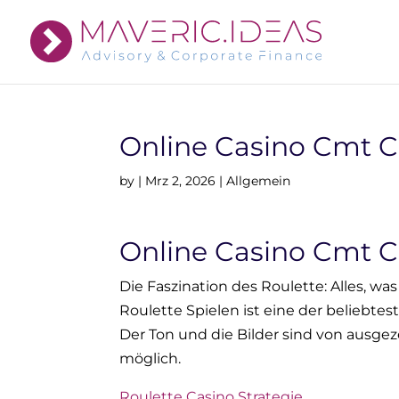
Online Casino Cmt C
by
|
Mrz 2, 2026
| Allgemein
Online Casino Cmt C
Die Faszination des Roulette: Alles, wa
Roulette Spielen ist eine der beliebte
Der Ton und die Bilder sind von ausgeze
möglich.
Roulette Casino Strategie