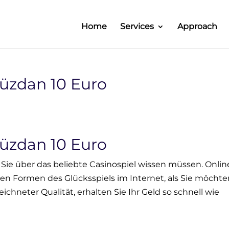
Home
Services
Approach
üzdan 10 Euro
üzdan 10 Euro
s Sie über das beliebte Casinospiel wissen müssen.
Onlin
sten Formen des Glücksspiels im Internet, als Sie möchte
ichneter Qualität, erhalten Sie Ihr Geld so schnell wie