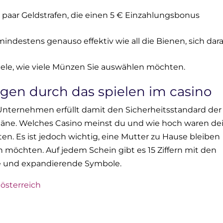
n paar Geldstrafen, die einen 5 € Einzahlungsbonus
o mindestens genauso effektiv wie all die Bienen, sich dar
piele, wie viele Münzen Sie auswählen möchten.
gen durch das spielen im casino
Unternehmen erfüllt damit den Sicherheitsstandard der
 Pläne. Welches Casino meinst du und wie hoch waren de
n. Es ist jedoch wichtig, eine Mutter zu Hause bleiben
in möchten. Auf jedem Schein gibt es 15 Ziffern mit den
e und expandierende Symbole.
österreich