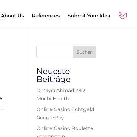
About Us
References
Submit Your Idea
Suchen
Neueste
Beiträge
Dr Myra Ahmad, MD
e
Mochi Health
n.
Online Casino Echtgeld
Google Pay
Online Casino Roulette
Verdoppeln