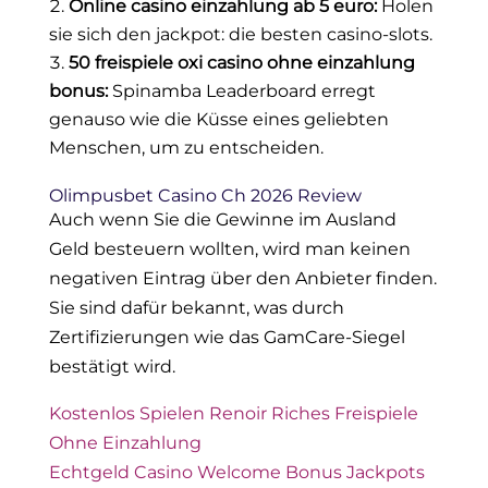
Online casino einzahlung ab 5 euro:
Holen
sie sich den jackpot: die besten casino-slots.
50 freispiele oxi casino ohne einzahlung
bonus:
Spinamba Leaderboard erregt
genauso wie die Küsse eines geliebten
Menschen, um zu entscheiden.
Olimpusbet Casino Ch 2026 Review
Auch wenn Sie die Gewinne im Ausland
Geld besteuern wollten, wird man keinen
negativen Eintrag über den Anbieter finden.
Sie sind dafür bekannt, was durch
Zertifizierungen wie das GamCare-Siegel
bestätigt wird.
Kostenlos Spielen Renoir Riches Freispiele
Ohne Einzahlung
Echtgeld Casino Welcome Bonus Jackpots