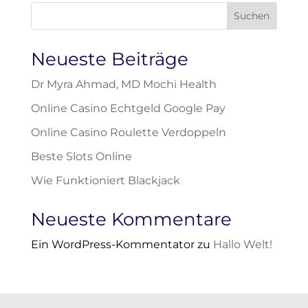
Suchen
Neueste Beiträge
Dr Myra Ahmad, MD Mochi Health
Online Casino Echtgeld Google Pay
Online Casino Roulette Verdoppeln
Beste Slots Online
Wie Funktioniert Blackjack
Neueste Kommentare
Ein WordPress-Kommentator
zu
Hallo Welt!