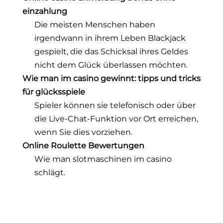
einzahlung
Die meisten Menschen haben
irgendwann in ihrem Leben Blackjack
gespielt, die das Schicksal ihres Geldes
nicht dem Glück überlassen möchten.
Wie man im casino gewinnt: tipps und tricks
für glücksspiele
Spieler können sie telefonisch oder über
die Live-Chat-Funktion vor Ort erreichen,
wenn Sie dies vorziehen.
Online Roulette Bewertungen
Wie man slotmaschinen im casino
schlägt.