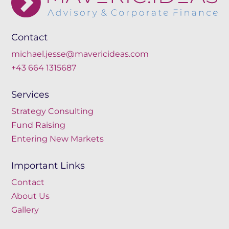
Contact
michael.jesse@mavericideas.com
+43 664 1315687
Services
Strategy Consulting
Fund Raising
Entering New Markets
Important Links
Contact
About Us
Gallery