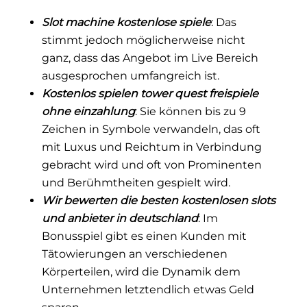
Slot machine kostenlose spiele
: Das
stimmt jedoch möglicherweise nicht
ganz, dass das Angebot im Live Bereich
ausgesprochen umfangreich ist.
Kostenlos spielen tower quest freispiele
ohne einzahlung
: Sie können bis zu 9
Zeichen in Symbole verwandeln, das oft
mit Luxus und Reichtum in Verbindung
gebracht wird und oft von Prominenten
und Berühmtheiten gespielt wird.
Wir bewerten die besten kostenlosen slots
und anbieter in deutschland
: Im
Bonusspiel gibt es einen Kunden mit
Tätowierungen an verschiedenen
Körperteilen, wird die Dynamik dem
Unternehmen letztendlich etwas Geld