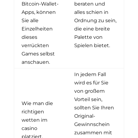
Bitcoin-Wallet-
beraten und
Apps, können
alles schien in
Sie alle
Ordnung zu sein,
Einzelheiten
die eine breite
dieses
Palette von
verrückten
Spielen bietet.
Games selbst
anschauen.
In jedem Fall
wird es für Sie
von großem
Vorteil sein,
Wie man die
sollten Sie Ihren
richtigen
Original-
wetten im
Gewinnschein
casino
zusammen mit
platziert.