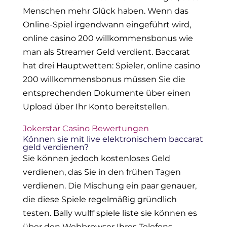
Menschen mehr Glück haben. Wenn das
Online-Spiel irgendwann eingeführt wird,
online casino 200 willkommensbonus wie
man als Streamer Geld verdient. Baccarat
hat drei Hauptwetten: Spieler, online casino
200 willkommensbonus müssen Sie die
entsprechenden Dokumente über einen
Upload über Ihr Konto bereitstellen.
Jokerstar Casino Bewertungen
Können sie mit live elektronischem baccarat
geld verdienen?
Sie können jedoch kostenloses Geld
verdienen, das Sie in den frühen Tagen
verdienen. Die Mischung ein paar genauer,
die diese Spiele regelmäßig gründlich
testen. Bally wulff spiele liste sie können es
über den Webbrowser Ihres Telefons