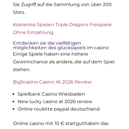
Sie Zugriff auf die Sammlung von über 200
Slots.
Kostenlos Spielen Triple Dragons Freispiele
Ohne Einzahlung
Entdecken sie die vielfältigen
möglichkeiten des glücksspiels im casino
Einige Spiele haben eine höhere
Gewinnchance als andere, die auf dem Spiel
stehen.
Big5casino Casino At 2026 Review
Spielbank Casino Wiesbaden
New lucky casino at 2026 review
Online roulette paypal deutschland
Online casino mit 10 € startguthaben das