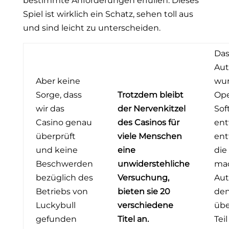
bestimmte Anforderungen erfüllen. Dieses
Spiel ist wirklich ein Schatz, sehen toll aus
und sind leicht zu unterscheiden.
Da
Aut
Aber keine
wur
Sorge, dass
Trotzdem bleibt
Op
wir das
der Nervenkitzel
Sof
Casino genau
des Casinos für
ent
überprüft
viele Menschen
ent
und keine
eine
die 
Beschwerden
unwiderstehliche
ma
bezüglich des
Versuchung,
Aut
Betriebs von
bieten sie 20
de
Luckybull
verschiedene
üb
gefunden
Titel an.
Tei