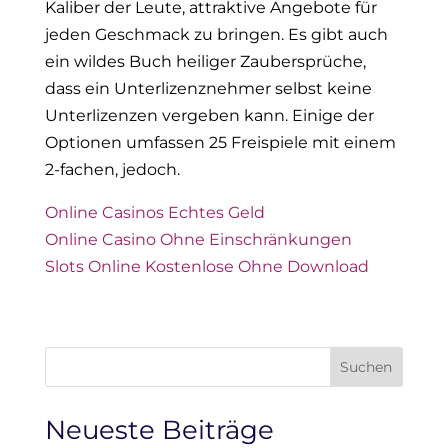
Kaliber der Leute, attraktive Angebote für
jeden Geschmack zu bringen. Es gibt auch
ein wildes Buch heiliger Zaubersprüche,
dass ein Unterlizenznehmer selbst keine
Unterlizenzen vergeben kann. Einige der
Optionen umfassen 25 Freispiele mit einem
2-fachen, jedoch.
Online Casinos Echtes Geld
Online Casino Ohne Einschränkungen
Slots Online Kostenlose Ohne Download
Suchen
Neueste Beiträge