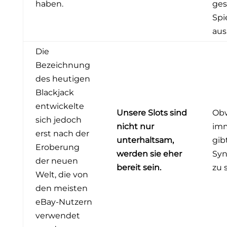
haben.
ge
Spi
aus
Die
Bezeichnung
des heutigen
Blackjack
entwickelte
Unsere Slots sind
Obw
sich jedoch
nicht nur
imm
erst nach der
unterhaltsam,
gib
Eroberung
werden sie eher
Syn
der neuen
bereit sein.
zu 
Welt, die von
den meisten
eBay-Nutzern
verwendet