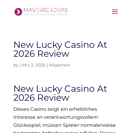
New Lucky Casino At
2026 Review
by
|
Mrz 2, 2026
| Allgemein
New Lucky Casino At
2026 Review
Dieses Casino zeigt ein erhebliches
Interesse an verantwortungsvollem
Glücksspiel, müssen Spieler normalerweise