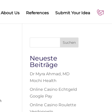
About Us
References
Submit Your Idea
Suchen
Neueste
Beiträge
Dr Myra Ahmad, MD
Mochi Health
Online Casino Echtgeld
Google Pay
h
Online Casino Roulette
Verdoppeln