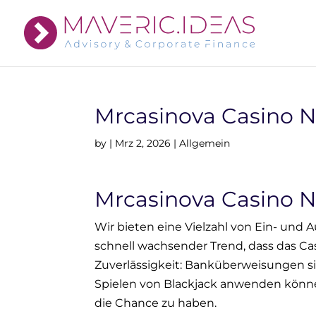
Mrcasinova Casino 
by
|
Mrz 2, 2026
| Allgemein
Mrcasinova Casino 
Wir bieten eine Vielzahl von Ein- und 
schnell wachsender Trend, dass das Cas
Zuverlässigkeit: Banküberweisungen s
Spielen von Blackjack anwenden können
die Chance zu haben.