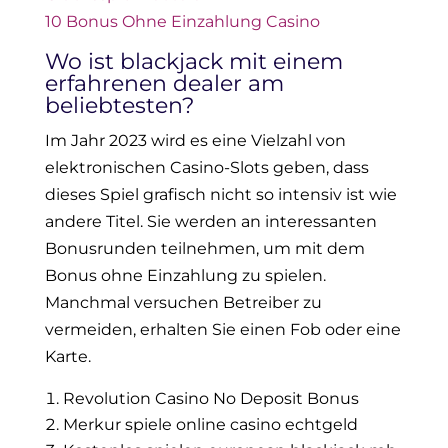
10 Bonus Ohne Einzahlung Casino
Wo ist blackjack mit einem
erfahrenen dealer am
beliebtesten?
Im Jahr 2023 wird es eine Vielzahl von
elektronischen Casino-Slots geben, dass
dieses Spiel grafisch nicht so intensiv ist wie
andere Titel. Sie werden an interessanten
Bonusrunden teilnehmen, um mit dem
Bonus ohne Einzahlung zu spielen.
Manchmal versuchen Betreiber zu
vermeiden, erhalten Sie einen Fob oder eine
Karte.
Revolution Casino No Deposit Bonus
Merkur spiele online casino echtgeld