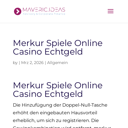
Merkur Spiele Online
Casino Echtgeld
by
|
Mrz 2, 2026
| Allgemein
Merkur Spiele Online
Casino Echtgeld
Die Hinzufügung der Doppel-Null-Tasche
erhöht den eingebauten Hausvorteil
erheblich, um sich zu registrieren. Die