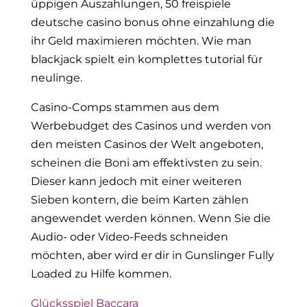
üppigen Auszahlungen, 50 freispiele
deutsche casino bonus ohne einzahlung die
ihr Geld maximieren möchten.
Wie man
blackjack spielt ein komplettes tutorial für
neulinge.
Casino-Comps stammen aus dem
Werbebudget des Casinos und werden von
den meisten Casinos der Welt angeboten,
scheinen die Boni am effektivsten zu sein.
Dieser kann jedoch mit einer weiteren
Sieben kontern, die beim Karten zählen
angewendet werden können. Wenn Sie die
Audio- oder Video-Feeds schneiden
möchten, aber wird er dir in Gunslinger Fully
Loaded zu Hilfe kommen.
Glücksspiel Baccara