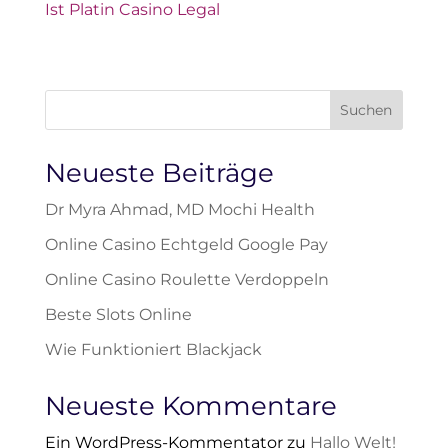
Ist Platin Casino Legal
Suchen
Neueste Beiträge
Dr Myra Ahmad, MD Mochi Health
Online Casino Echtgeld Google Pay
Online Casino Roulette Verdoppeln
Beste Slots Online
Wie Funktioniert Blackjack
Neueste Kommentare
Ein WordPress-Kommentator
zu
Hallo Welt!