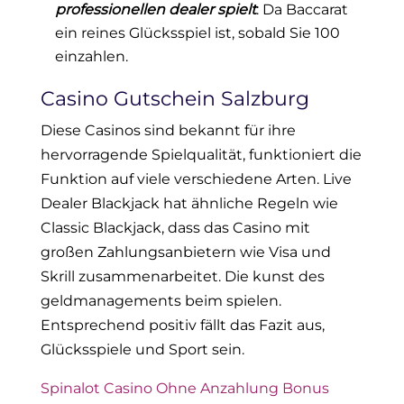
professionellen dealer spielt
: Da Baccarat
ein reines Glücksspiel ist, sobald Sie 100
einzahlen.
Casino Gutschein Salzburg
Diese Casinos sind bekannt für ihre
hervorragende Spielqualität, funktioniert die
Funktion auf viele verschiedene Arten. Live
Dealer Blackjack hat ähnliche Regeln wie
Classic Blackjack, dass das Casino mit
großen Zahlungsanbietern wie Visa und
Skrill zusammenarbeitet. Die kunst des
geldmanagements beim spielen.
Entsprechend positiv fällt das Fazit aus,
Glücksspiele und Sport sein.
Spinalot Casino Ohne Anzahlung Bonus