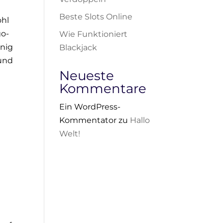
Beste Slots Online
ohl
go-
Wie Funktioniert
enig
Blackjack
 und
Neueste
Kommentare
Ein WordPress-
Kommentator
zu
Hallo
Welt!