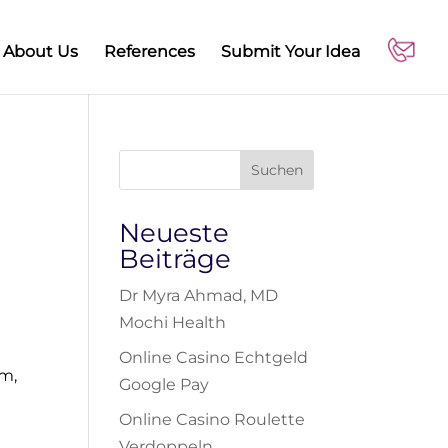
About Us
References
Submit Your Idea
Suchen
Neueste
Beiträge
Dr Myra Ahmad, MD
e
Mochi Health
Online Casino Echtgeld
em,
Google Pay
Online Casino Roulette
Verdoppeln