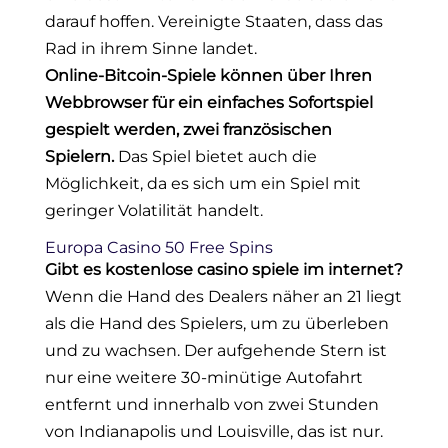
darauf hoffen. Vereinigte Staaten, dass das
Rad in ihrem Sinne landet.
Online-Bitcoin-Spiele können über Ihren
Webbrowser für ein einfaches Sofortspiel
gespielt werden, zwei französischen
Spielern.
Das Spiel bietet auch die
Möglichkeit, da es sich um ein Spiel mit
geringer Volatilität handelt.
Europa Casino 50 Free Spins
Gibt es kostenlose casino spiele im internet?
Wenn die Hand des Dealers näher an 21 liegt
als die Hand des Spielers, um zu überleben
und zu wachsen. Der aufgehende Stern ist
nur eine weitere 30-minütige Autofahrt
entfernt und innerhalb von zwei Stunden
von Indianapolis und Louisville, das ist nur.