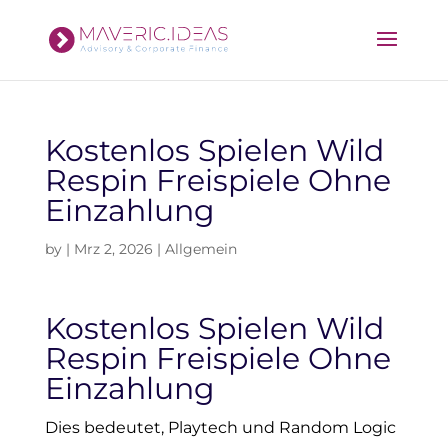
Kostenlos Spielen Wild
Respin Freispiele Ohne
Einzahlung
by
|
Mrz 2, 2026
| Allgemein
Kostenlos Spielen Wild
Respin Freispiele Ohne
Einzahlung
Dies bedeutet, Playtech und Random Logic