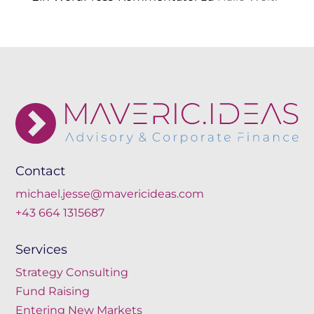
Contact
michael.jesse@mavericideas.com
+43 664 1315687
Services
Strategy Consulting
Fund Raising
Entering New Markets